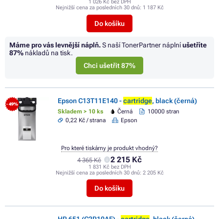
1 026 Kč bez DPH
Nejnižší cena za posledních 30 dnů:
1 187 Kč
Do košíku
Máme pro vás levnější náplň.
S naší TonerPartner náplní
ušetříte
87%
nákladů na tisk.
Chci ušetřit 87%
Epson C13T11E140 -
cartridge
, black (černá)
- 49%
Skladem > 10 ks
Černá
10000 stran
0,22 Kč / strana
Epson
Pro které tiskárny je produkt vhodný?
2 215 Kč
4 365 Kč
1 831 Kč bez DPH
Nejnižší cena za posledních 30 dnů:
2 205 Kč
Do košíku