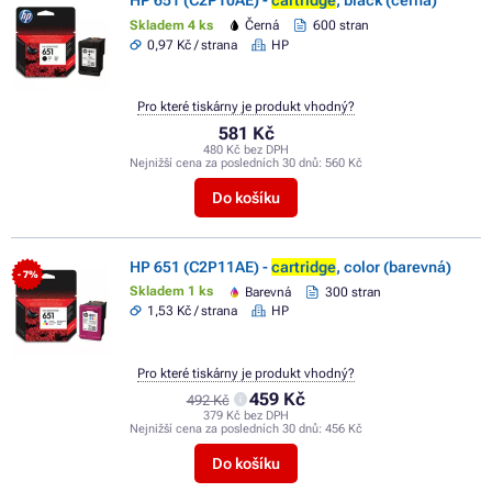
HP 651 (C2P10AE) -
cartridge
, black (černá)
Skladem 4 ks
Černá
600 stran
0,97 Kč / strana
HP
Pro které tiskárny je produkt vhodný?
581 Kč
480 Kč bez DPH
Nejnižší cena za posledních 30 dnů:
560 Kč
Do košíku
HP 651 (C2P11AE) -
cartridge
, color (barevná)
- 7%
Skladem 1 ks
Barevná
300 stran
1,53 Kč / strana
HP
Pro které tiskárny je produkt vhodný?
459 Kč
492 Kč
379 Kč bez DPH
Nejnižší cena za posledních 30 dnů:
456 Kč
Do košíku