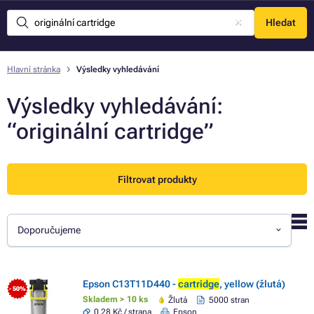
Hledat
Menu
Hlavní stránka
Výsledky vyhledávání
Výsledky vyhledávání:
“originální cartridge”
Filtrovat produkty
Doporučujeme
Epson C13T11D440 -
cartridge
, yellow (žlutá)
- 50%
Skladem > 10 ks
Žlutá
5000 stran
0,28 Kč / strana
Epson