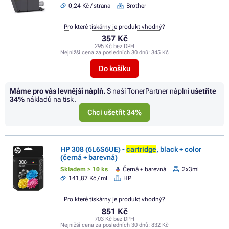
0,24 Kč / strana
Brother
Pro které tiskárny je produkt vhodný?
357 Kč
295 Kč bez DPH
Nejnižší cena za posledních 30 dnů:
345 Kč
Do košíku
Máme pro vás levnější náplň.
S naší TonerPartner náplní
ušetříte
34%
nákladů na tisk.
Chci ušetřit 34%
HP 308 (6L6S6UE) -
cartridge
, black + color
(černá + barevná)
Skladem > 10 ks
Černá + barevná
2x3ml
141,87 Kč / ml
HP
Pro které tiskárny je produkt vhodný?
851 Kč
703 Kč bez DPH
Nejnižší cena za posledních 30 dnů:
832 Kč