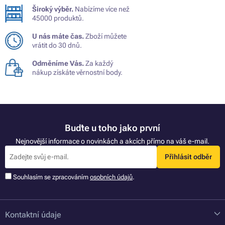
Široký výběr.
Nabízíme více než
45000 produktů.
U nás máte čas.
Zboží můžete
vrátit do 30 dnů.
Odměníme Vás.
Za každý
nákup získáte věrnostní body.
Buďte u toho jako první
Nejnovější informace o novinkách a akcích přímo na váš e-mail.
Přihlásit odběr
Souhlasím se zpracováním
osobních údajů
.
Kontaktní údaje