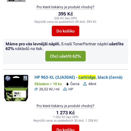
Pro které tiskárny je produkt vhodný?
395 Kč
326 Kč bez DPH
Nejnižší cena za posledních 30 dnů:
393 Kč
Do košíku
Máme pro vás levnější náplň.
S naší TonerPartner náplní
ušetříte
62%
nákladů na tisk.
Chci ušetřit 62%
HP 963-XL (3JA30AE) -
cartridge
, black (černá)
Skladem > 10 ks
Černá
48ml
26,52 Kč / ml
HP
Pro které tiskárny je produkt vhodný?
1 273 Kč
1 052 Kč bez DPH
Nejnižší cena za posledních 30 dnů:
1 258 Kč
Do košíku