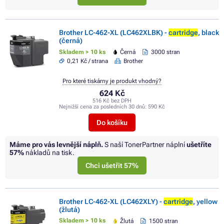
Brother LC-462-XL (LC462XLBK) -
cartridge
, black
(černá)
Skladem > 10 ks
Černá
3000 stran
0,21 Kč / strana
Brother
Pro které tiskárny je produkt vhodný?
624 Kč
516 Kč bez DPH
Nejnižší cena za posledních 30 dnů:
590 Kč
Do košíku
Máme pro vás levnější náplň.
S naší TonerPartner náplní
ušetříte
57%
nákladů na tisk.
Chci ušetřit 57%
Brother LC-462-XL (LC462XLY) -
cartridge
, yellow
(žlutá)
Skladem > 10 ks
Žlutá
1500 stran