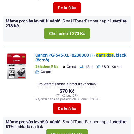
Do košíku
Máme pro vás levnější náplň.
S naší TonerPartner náplní
ušetříte
273 Kč
.
Chci ušetřit 273 Kč
Canon PG-545-XL (8286B001) -
cartridge
, black
(černá)
Skladem 9 ks
Černá
15ml
38,01 Kč / ml
Canon
Pro které tiskárny je produkt vhodný?
570 Kč
471 Kč bez DPH
Nejnižší cena za posledních 30 dnů:
559 Kč
Do košíku
Máme pro vás levnější náplň.
S naší TonerPartner náplní
ušetříte
51%
nákladů na tisk.