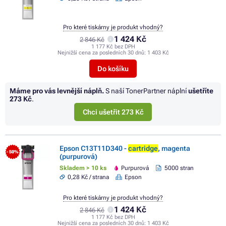
Pro které tiskárny je produkt vhodný?
1 424 Kč
2 846 Kč
1 177 Kč bez DPH
Nejnižší cena za posledních 30 dnů:
1 403 Kč
Do košíku
Máme pro vás levnější náplň.
S naší TonerPartner náplní
ušetříte
273 Kč
.
Chci ušetřit 273 Kč
Epson C13T11D340 -
cartridge
, magenta
- 50%
(purpurová)
Skladem > 10 ks
Purpurová
5000 stran
0,28 Kč / strana
Epson
Pro které tiskárny je produkt vhodný?
1 424 Kč
2 846 Kč
1 177 Kč bez DPH
Nejnižší cena za posledních 30 dnů:
1 403 Kč