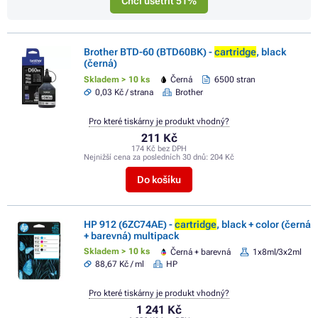
Chci ušetřit 51%
Brother BTD-60 (BTD60BK) -
cartridge
, black
(černá)
Skladem > 10 ks
Černá
6500 stran
0,03 Kč / strana
Brother
Pro které tiskárny je produkt vhodný?
211 Kč
174 Kč bez DPH
Nejnižší cena za posledních 30 dnů:
204 Kč
Do košíku
HP 912 (6ZC74AE) -
cartridge
, black + color (černá
+ barevná) multipack
Skladem > 10 ks
Černá + barevná
1x8ml/3x2ml
88,67 Kč / ml
HP
Pro které tiskárny je produkt vhodný?
1 241 Kč