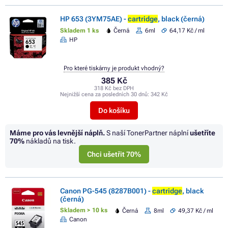
HP 653 (3YM75AE) -
cartridge
, black (černá)
Skladem 1 ks
Černá
6ml
64,17 Kč / ml
HP
Pro které tiskárny je produkt vhodný?
385 Kč
318 Kč bez DPH
Nejnižší cena za posledních 30 dnů:
342 Kč
Do košíku
Máme pro vás levnější náplň.
S naší TonerPartner náplní
ušetříte
70%
nákladů na tisk.
Chci ušetřit 70%
Canon PG-545 (8287B001) -
cartridge
, black
(černá)
Skladem > 10 ks
Černá
8ml
49,37 Kč / ml
Canon