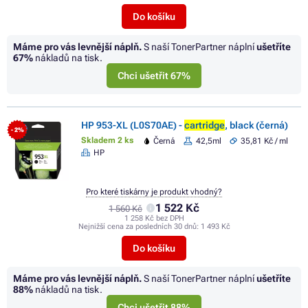
Do košíku
Máme pro vás levnější náplň.
S naší TonerPartner náplní
ušetříte
67%
nákladů na tisk.
Chci ušetřit 67%
HP 953-XL (L0S70AE) -
cartridge
, black (černá)
- 2%
Skladem 2 ks
Černá
42,5ml
35,81 Kč / ml
HP
Pro které tiskárny je produkt vhodný?
1 522 Kč
1 560 Kč
1 258 Kč bez DPH
Nejnižší cena za posledních 30 dnů:
1 493 Kč
Do košíku
Máme pro vás levnější náplň.
S naší TonerPartner náplní
ušetříte
88%
nákladů na tisk.
Chci ušetřit 88%