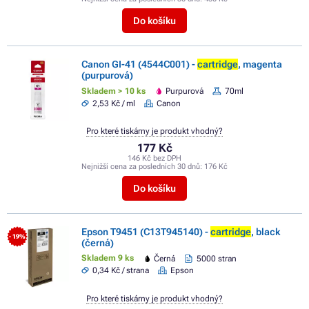
Do košíku
Canon GI-41 (4544C001) -
cartridge
, magenta
(purpurová)
Skladem > 10 ks
Purpurová
70ml
2,53 Kč / ml
Canon
Pro které tiskárny je produkt vhodný?
177 Kč
146 Kč bez DPH
Nejnižší cena za posledních 30 dnů:
176 Kč
Do košíku
Epson T9451 (C13T945140) -
cartridge
, black
- 19%
(černá)
Skladem 9 ks
Černá
5000 stran
0,34 Kč / strana
Epson
Pro které tiskárny je produkt vhodný?