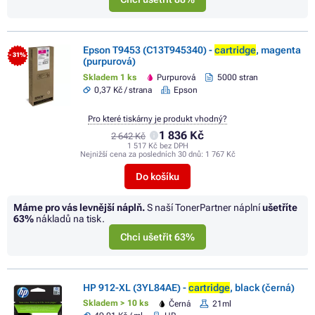
Epson T9453 (C13T945340) -
cartridge
, magenta
- 31%
(purpurová)
Skladem 1 ks
Purpurová
5000 stran
0,37 Kč / strana
Epson
Pro které tiskárny je produkt vhodný?
1 836 Kč
2 642 Kč
1 517 Kč bez DPH
Nejnižší cena za posledních 30 dnů:
1 767 Kč
Do košíku
Máme pro vás levnější náplň.
S naší TonerPartner náplní
ušetříte
63%
nákladů na tisk.
Chci ušetřit 63%
HP 912-XL (3YL84AE) -
cartridge
, black (černá)
Skladem > 10 ks
Černá
21ml