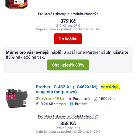
Pro které tiskárny je produkt vhodný?
379 Kč
313 Kč bez DPH
Nejnižší cena za posledních 30 dnů:
373 Kč
Do košíku
Máme pro vás levnější náplň.
S naší TonerPartner náplní
ušetříte
83%
nákladů na tisk.
Chci ušetřit 83%
Brother LC-462-XL (LC462XLM) -
cartridge
,
magenta (purpurová)
Skladem > 10 ks
Purpurová
1500 stran
0,24 Kč / strana
Brother
Pro které tiskárny je produkt vhodný?
358 Kč
296 Kč bez DPH
Nejnižší cena za posledních 30 dnů:
345 Kč