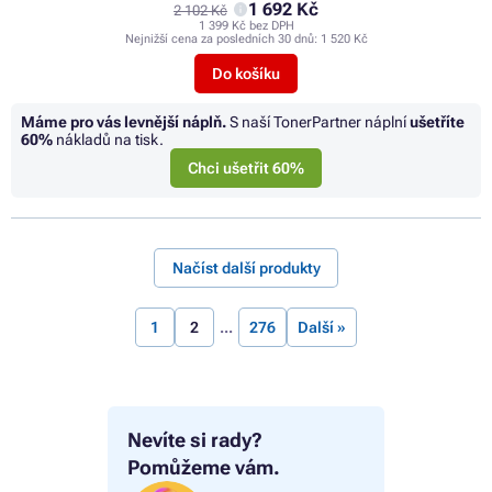
1 692 Kč
2 102 Kč
1 399 Kč bez DPH
Nejnižší cena za posledních 30 dnů:
1 520 Kč
Do košíku
Máme pro vás levnější náplň.
S naší TonerPartner náplní
ušetříte
60%
nákladů na tisk.
Chci ušetřit 60%
Načíst další produkty
1
2
276
Další »
Nevíte si rady?
Pomůžeme vám.