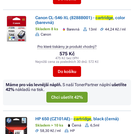
Canon CL-546-XL (8288B001) -
cartridge
, color
(barevná)
Skladem 8 ks
Barevná
13ml
44,24 Kč / ml
Canon
Pro které tiskárny je produkt vhodný?
575 Kč
475 Kč bez DPH
Nejnižší cena za posledních 30 dnů:
572 Kč
Do košíku
Máme pro vás levnější náplň.
S naší TonerPartner náplní
ušetříte
42%
nákladů na tisk.
Chci ušetřit 42%
HP 650 (CZ101AE) -
cartridge
, black (černá)
Skladem > 10 ks
Černá
6,5ml
58,30 Kč / ml
HP