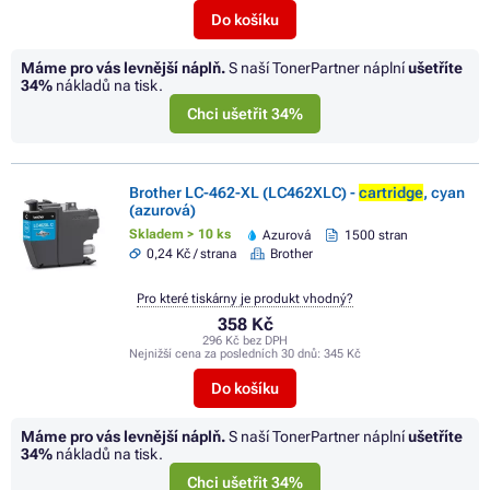
Do košíku
Máme pro vás levnější náplň.
S naší TonerPartner náplní
ušetříte
34%
nákladů na tisk.
Chci ušetřit 34%
Brother LC-462-XL (LC462XLC) -
cartridge
, cyan
(azurová)
Skladem > 10 ks
Azurová
1500 stran
0,24 Kč / strana
Brother
Pro které tiskárny je produkt vhodný?
358 Kč
296 Kč bez DPH
Nejnižší cena za posledních 30 dnů:
345 Kč
Do košíku
Máme pro vás levnější náplň.
S naší TonerPartner náplní
ušetříte
34%
nákladů na tisk.
Chci ušetřit 34%