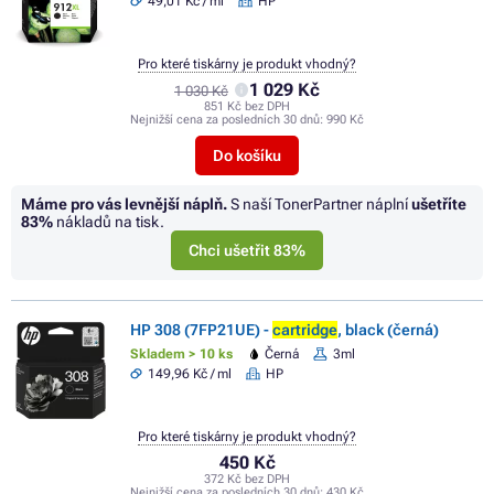
49,01 Kč / ml
HP
Pro které tiskárny je produkt vhodný?
1 029 Kč
1 030 Kč
851 Kč bez DPH
Nejnižší cena za posledních 30 dnů:
990 Kč
Do košíku
Máme pro vás levnější náplň.
S naší TonerPartner náplní
ušetříte
83%
nákladů na tisk.
Chci ušetřit 83%
HP 308 (7FP21UE) -
cartridge
, black (černá)
Skladem > 10 ks
Černá
3ml
149,96 Kč / ml
HP
Pro které tiskárny je produkt vhodný?
450 Kč
372 Kč bez DPH
Nejnižší cena za posledních 30 dnů:
430 Kč