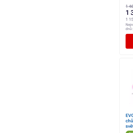
1 4
1 
1 1
Nejn
dnů
EV
chů
svě
ka