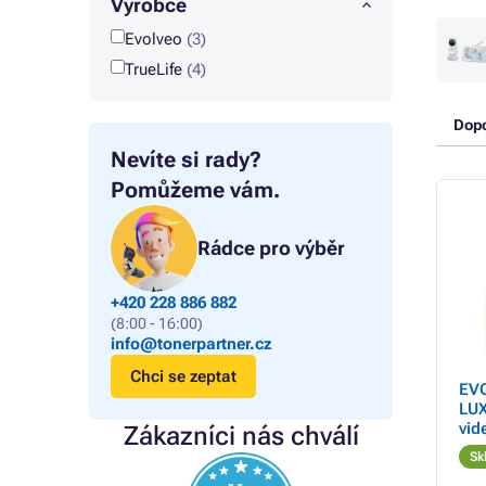
Výrobce
Evolveo
(3)
TrueLife
(4)
Dop
Nevíte si rady?
Pomůžeme vám.
Rádce pro výběr
+420 228 886 882
(8:00 - 16:00)
info@tonerpartner.cz
Chci se zeptat
EVO
LUX
vid
Zákazníci nás chválí
noč
Sk
det