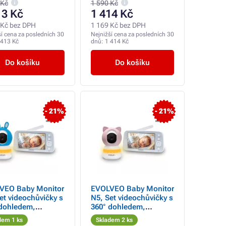
 Kč
1 590 Kč
13 Kč
1 414 Kč
 Kč bez DPH
1 169 Kč bez DPH
ší cena za posledních 30
Nejnižší cena za posledních 30
 413 Kč
dnů:
1 414 Kč
Do košíku
Do košíku
- 21%
- 21%
VEO Baby Monitor
EVOLVEO Baby Monitor
et videochůvičky s
N5, Set videochůvičky s
 dohledem,
360° dohledem,
směrnou
obousměrnou
dem 1 ks
Skladem 2 ks
nikací a
komunikací a