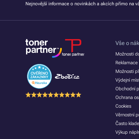
Nejnovější informace o novinkách a akcích přímo na vá
Vše o ná
Možnosti d
Reklamace 
Možnosti p
Výdejní mís
Obchodní 
Ochrana os
Cookies
Věrnostní 
Často klad
Výkup nápln