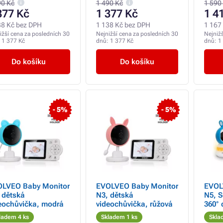
ybu, modrá
pohybu, růžová
90 Kč
1 490 Kč
1 590
377 Kč
1 377 Kč
1 4
38 Kč bez DPH
1 138 Kč bez DPH
1 167
ižší cena za posledních 30
Nejnižší cena za posledních 30
Nejniž
:
1 377 Kč
dnů:
1 377 Kč
dnů:
1
Do košíku
Do košíku
- 5%
- 5%
LVEO Baby Monitor
EVOLVEO Baby Monitor
EVOL
 dětská
N3, dětská
N5, S
eochůvička, modrá
videochůvička, růžová
360°
obou
ladem 4 ks
Skladem 1 ks
Skla
komu