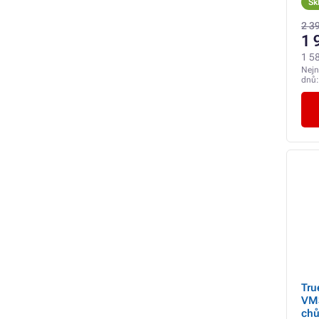
Sk
2 3
1 
1 5
Nejn
dnů
Tru
VM3
chů