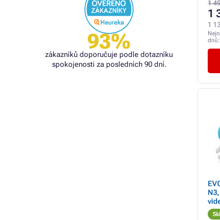
poh
1 4
1 
1 1
93%
Nejn
dnů
zákazníků doporučuje podle dotazníku
spokojenosti za posledních 90 dní.
EVO
N3,
vid
Sk