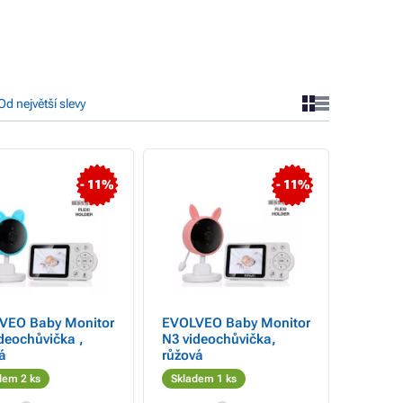
Od největší slevy
- 11%
- 11%
VEO Baby Monitor
EVOLVEO Baby Monitor
deochůvička ,
N3 videochůvička,
á
růžová
dem 2 ks
Skladem 1 ks