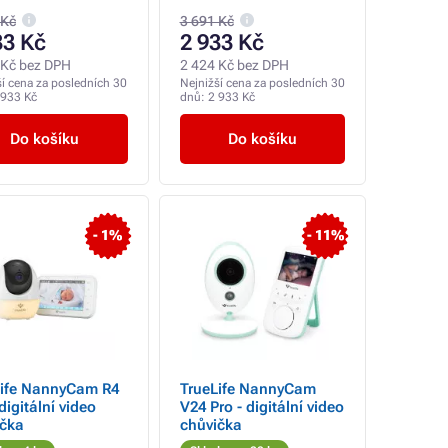
ébavkami, modrá
ukolébavkami, růžová
 Kč
3 691 Kč
33 Kč
2 933 Kč
 Kč bez DPH
2 424 Kč bez DPH
ší cena za posledních 30
Nejnižší cena za posledních 30
 933 Kč
dnů:
2 933 Kč
Do košíku
Do košíku
- 1%
- 11%
Life NannyCam R4
TrueLife NannyCam
 digitální video
V24 Pro - digitální video
ička
chůvička