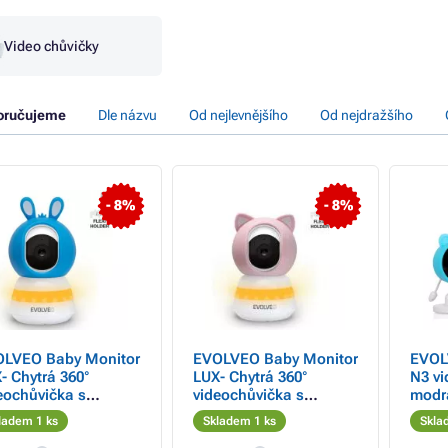
Video chůvičky
oručujeme
Dle názvu
Od nejlevnějšího
Od nejdražšího
- 8%
- 8%
LVEO Baby Monitor
EVOLVEO Baby Monitor
EVOL
- Chytrá 360°
LUX- Chytrá 360°
N3 vi
eochůvička s
videochůvička s
modr
ním viděním,
nočním viděním,
ladem 1 ks
Skladem 1 ks
Skla
ekcí pláče a
detekcí pláče a