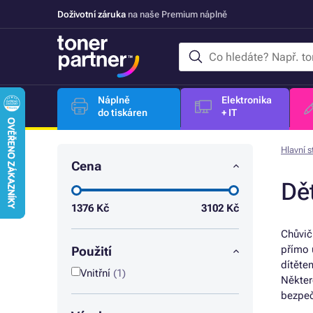
Doživotní záruka
na naše Premium náplně
Náplně
Elektronika
do tiskáren
+ IT
Hlavní s
Cena
Dě
1376
Kč
3102
Kč
Chůvič
přímo u
Použití
dítěte
Vnitřní
(1)
Někter
bezpeč