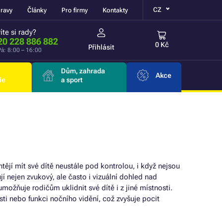
CZ
ravy
Články
Pro firmy
Kontakty
íte si rady?
20 228 886 882
0 Kč
Přihlásit
á: 8:00 – 16:00
Dům, zahrada
Akce
ie
a sport
jí mít své dítě neustále pod kontrolou, i když nejsou
jí nejen zvukový, ale často i vizuální dohled nad
žňuje rodičům uklidnit své dítě i z jiné místnosti.
i nebo funkci nočního vidění, což zvyšuje pocit