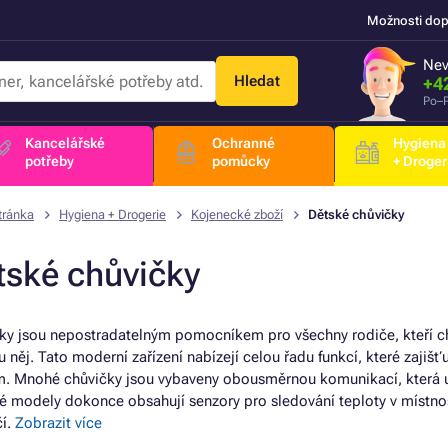
Možnosti dop
Nev
Hledat
+4
Po–P
Kancelářské
Ochranné
Hygiena
potřeby
pomůcky
+ Droger
tránka
Hygiena + Drogerie
Kojenecké zboží
Dětské chůvičky
tské chůvičky
ky jsou nepostradatelným pomocníkem pro všechny rodiče, kteří chtě
 něj. Tato moderní zařízení nabízejí celou řadu funkcí, které zajišťu
m. Mnohé chůvičky jsou vybaveny obousměrnou komunikací, která umo
é modely dokonce obsahují senzory pro sledování teploty v místnost
í.
Zobrazit více