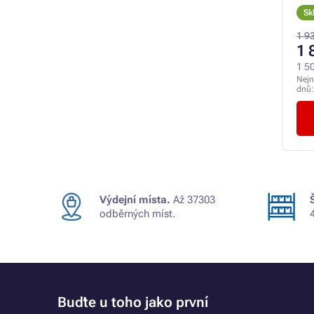
Sk
1 9
1 
1 5
Nejn
dnů
Výdejní místa.
Až 37303
odběrných míst.
Buďte u toho jako první