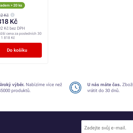
ladem > 20 ks
32 Kč
818 Kč
02 Kč bez DPH
ižší cena za posledních 30
:
1 818 Kč
Do košíku
Široký výběr.
Nabízíme více než
U nás máte čas.
Zboží
45000 produktů.
vrátit do 30 dnů.