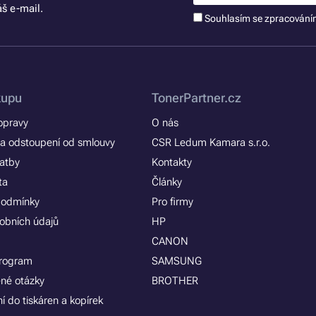
š e-mail.
Souhlasím se zpracován
kupu
TonerPartner.cz
opravy
O nás
a odstoupení od smlouvy
CSR Ledum Kamara s.r.o.
latby
Kontakty
ta
Články
podmínky
Pro firmy
obních údajů
HP
CANON
program
SAMSUNG
ené otázky
BROTHER
í do tiskáren a kopírek