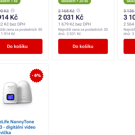
ladem 1 ks
Skladem > 20 ks
Skla
90 Kč
2 168 Kč
3 136
914 Kč
2 031 Kč
3 1
82 Kč bez DPH
1 679 Kč bez DPH
2 564
ižší cena za posledních 30
Nejnižší cena za posledních 30
Nejniž
:
1 914 Kč
dnů:
2 031 Kč
dnů:
3
Do košíku
Do košíku
- 6%
eLife NannyTone
 - digitální video
vička