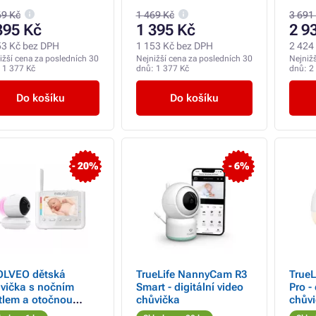
ukol
69 Kč
1 469 Kč
3 691
395 Kč
1 395 Kč
2 9
53 Kč bez DPH
1 153 Kč bez DPH
2 424
ižší cena za posledních 30
Nejnižší cena za posledních 30
Nejniž
:
1 377 Kč
dnů:
1 377 Kč
dnů:
2
Do košíku
Do košíku
- 20%
- 6%
OLVEO dětská
TrueLife NannyCam R3
True
vička s nočním
Smart - digitální video
Pro -
tlem a otočnou
chůvička
chův
merou NL4