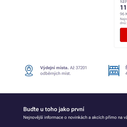
127
11
96 
Nejn
dnů
Výdejní místa.
Až 37201
odběrných míst.
Buďte u toho jako první
Nejnovější informace o novinkách a akcích přímo na vá