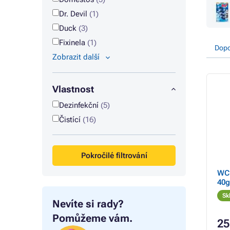
Dr. Devil
(1)
Duck
(3)
Fixinela
(1)
Dopo
Zobrazit další
Vlastnost
Dezinfekční
(5)
Čistící
(16)
Pokročilé filtrování
WC 
40g
Sk
Nevíte si rady?
Pomůžeme vám.
25