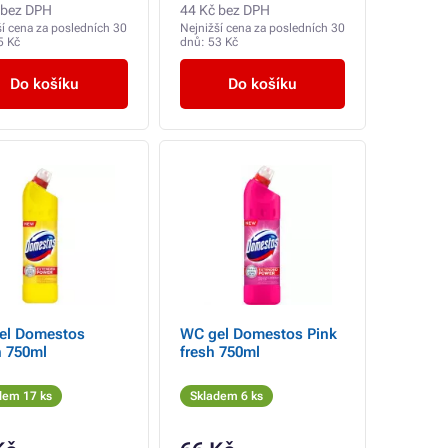
 bez DPH
44 Kč bez DPH
ší cena za posledních 30
Nejnižší cena za posledních 30
5 Kč
dnů:
53 Kč
Do košíku
Do košíku
el Domestos
WC gel Domestos Pink
n 750ml
fresh 750ml
dem 17 ks
Skladem 6 ks