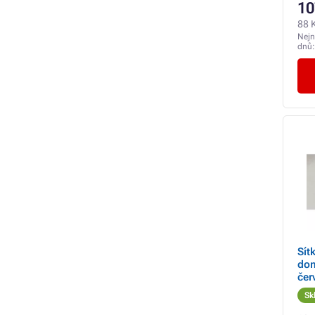
10
88 
Nejn
dnů
Sít
don
čer
Sk