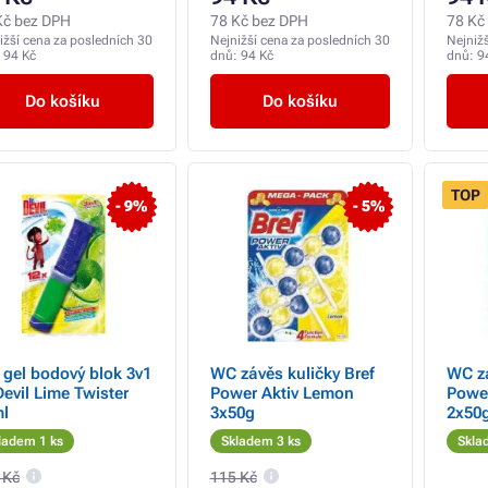
Kč bez DPH
78 Kč bez DPH
78 Kč
ižší cena za posledních 30
Nejnižší cena za posledních 30
Nejniž
:
94 Kč
dnů:
94 Kč
dnů:
9
Do košíku
Do košíku
TOP
- 9%
- 5%
gel bodový blok 3v1
WC závěs kuličky Bref
WC zá
Devil Lime Twister
Power Aktiv Lemon
Power
l
3x50g
2x50
ladem 1 ks
Skladem 3 ks
Skla
 Kč
115 Kč