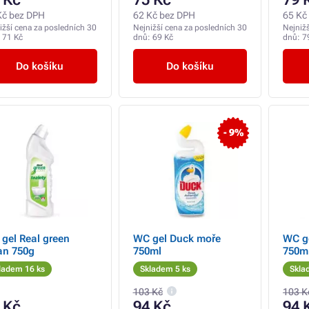
Kč bez DPH
62 Kč bez DPH
65 Kč
ižší cena za posledních 30
Nejnižší cena za posledních 30
Nejniž
:
71 Kč
dnů:
69 Kč
dnů:
7
Do košíku
Do košíku
- 9%
gel Real green
WC gel Duck moře
WC ge
an 750g
750ml
750m
ladem 16 ks
Skladem 5 ks
Skla
103 Kč
103 K
 Kč
94 Kč
94 