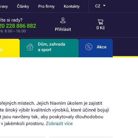
CZ
ravy
Články
Pro firmy
Kontakty
íte si rady?
20 228 886 882
0 Kč
Přihlásit
á: 8:00 – 16:00
Dům, zahrada
Akce
ie
a sport
ejných místech. Jejich hlavním úkolem je zajistit
 široký výběr kvalitních výrobků, které účinně bojují
et jsou navrženy tak, aby poskytovaly dlouhodobou
y v jakémkoli prostoru.
Zobrazit více