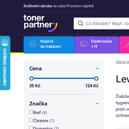
Doživotní záruka
na naše Premium náplně
Náplně
Elektronika
do tiskáren
+ IT
Hlavní s
Cena
Le
25
Kč
124
Kč
Čistič
hygien
Značka
proti 
Bref
(4)
ochran
Cleanex
(1)
Domestos
(3)