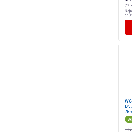
77 
Nejn
dnů
WC 
Dr.
75m
Sk
118