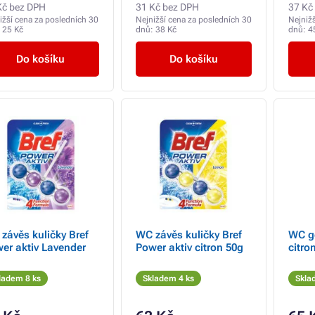
Kč bez DPH
31 Kč bez DPH
37 Kč
ižší cena za posledních 30
Nejnižší cena za posledních 30
Nejniž
:
25 Kč
dnů:
38 Kč
dnů:
4
Do košíku
Do košíku
závěs kuličky Bref
WC závěs kuličky Bref
WC g
er aktiv Lavender
Power aktiv citron 50g
citro
ladem 8 ks
Skladem 4 ks
Skla