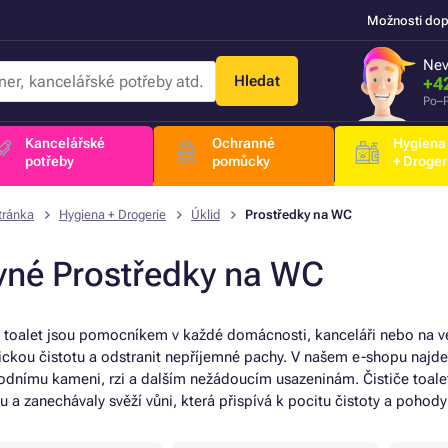
Možnosti dop
Nev
Hledat
+4
Po–P
Kancelářské
Ochranné
Hygiena
potřeby
pomůcky
+ Droger
tránka
Hygiena + Drogerie
Úklid
Prostředky na WC
vné Prostředky na WC
e toalet jsou pomocníkem v každé domácnosti, kanceláři nebo na veř
ickou čistotu a odstranit nepříjemné pachy. V našem e-shopu najdete
vodnímu kameni, rzi a dalším nežádoucím usazeninám. Čističe toal
u a zanechávaly svěží vůni, která přispívá k pocitu čistoty a pohod