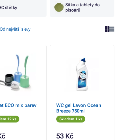
Sítka a tablety do
C štětky
pisoárů
Od největší slevy
et ECO mix barev
WC gel Lavon Ocean
Breeze 750ml
dem 12 ks
Skladem 1 ks
Kč
53 Kč