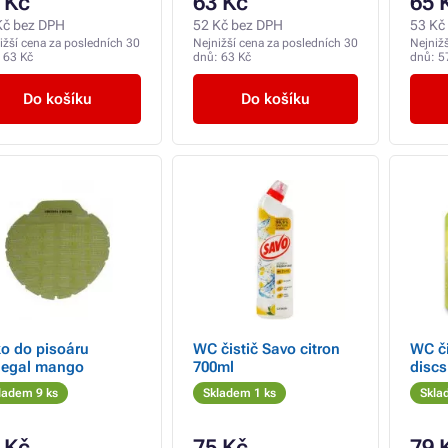
 Kč
63 Kč
65 
Kč bez DPH
52 Kč bez DPH
53 Kč
ižší cena za posledních 30
Nejnižší cena za posledních 30
Nejniž
:
63 Kč
dnů:
63 Kč
dnů:
5
Do košíku
Do košíku
ko do pisoáru
WC čistič Savo citron
WC či
negal mango
700ml
discs
ladem 9 ks
Skladem 1 ks
Skla
 Kč
75 Kč
79 