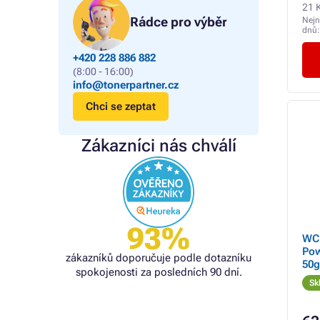
21 
Rádce pro výběr
Nejn
dnů
+420 228 886 882
(8:00 - 16:00)
info@tonerpartner.cz
Chci se zeptat
Zákazníci nás chválí
93%
WC 
Pow
zákazníků doporučuje podle dotazníku
50g
spokojenosti za posledních 90 dní.
Sk