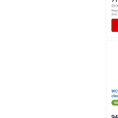
59 
Nejn
dnů
WC 
cle
Sk
94