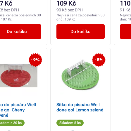
7 Kč
109 Kč
110
Kč bez DPH
90 Kč bez DPH
91 Kč
ižší cena za posledních 30
Nejnižší cena za posledních 30
Nejniž
:
107 Kč
dnů:
109 Kč
dnů:
1
Do košíku
Do košíku
- 9%
- 5%
ko do pisoáru Well
Sítko do pisoáru Well
e gol Cherry
done gol Lemon zelené
vené
ladem > 20 ks
Skladem 5 ks