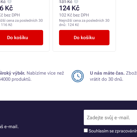
 Kč
131 Kč
6 Kč
124 Kč
Kč bez DPH
102 Kč bez DPH
ižší cena za posledních 30
Nejnižší cena za posledních 30
:
116 Kč
dnů:
124 Kč
Do košíku
Do košíku
Široký výběr.
Nabízíme více než
U nás máte čas.
Zboží
44000 produktů.
vrátit do 30 dnů.
š e-mail.
Souhlasím se zpracován