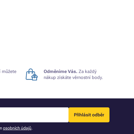
 můžete
Odměníme Vás.
Za každý
nákup získáte věrnostní body.
Přihlásit odběr
ím
osobních údajů
.