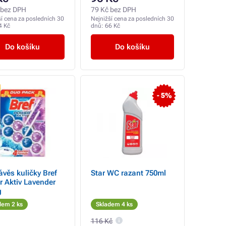
 bez DPH
79 Kč bez DPH
ší cena za posledních 30
Nejnižší cena za posledních 30
4 Kč
dnů:
66 Kč
Do košíku
Do košíku
- 5%
věs kuličky Bref
Star WC razant 750ml
 Aktiv Lavender
g
dem 2 ks
Skladem 4 ks
116 Kč