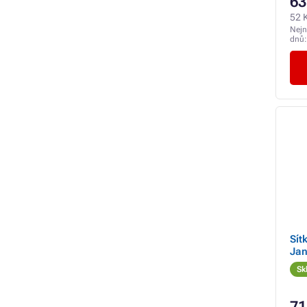
63
52 
Nejn
dnů
Sít
Ja
Sk
71