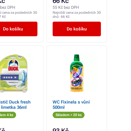
Kč
66 Kč
 bez DPH
55 Kč bez DPH
ší cena za posledních 30
Nejnižší cena za posledních 30
7 Kč
dnů:
66 Kč
Do košíku
Do košíku
stič Duck fresh
WC Fixinela s vůní
 limetka 36ml
500ml
dem 4 ks
Skladem > 20 ks
Kč
93 Kč