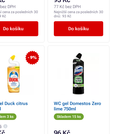
 bez DPH
77 Kč bez DPH
ší cena za posledních 30
Nejnižší cena za posledních 30
9 Kč
dnů:
93 Kč
Do košíku
Do košíku
- 9%
l Duck citrus
WC gel Domestos Zero
l
lime 750ml
dem 3 ks
Skladem 15 ks
č
Kč
96 Kč