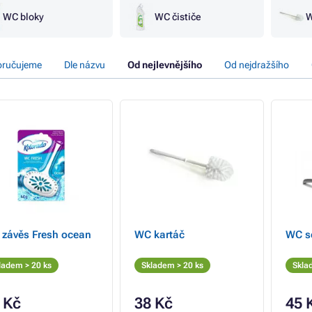
WC bloky
WC čističe
W
ručujeme
Dle názvu
Od nejlevnějšího
Od nejdražšího
závěs Fresh ocean
WC kartáč
WC s
ladem > 20 ks
Skladem > 20 ks
Skla
 Kč
38 Kč
45 