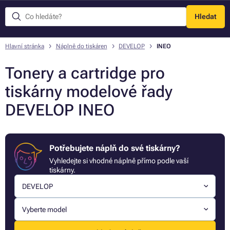
Hledat
Menu
Hlavní stránka
Náplně do tiskáren
DEVELOP
INEO
Tonery a cartridge pro
tiskárny modelové řady
DEVELOP INEO
Potřebujete náplň do své tiskárny?
Vyhledejte si vhodné náplně přímo podle vaší
tiskárny.
DEVELOP
Vyberte model