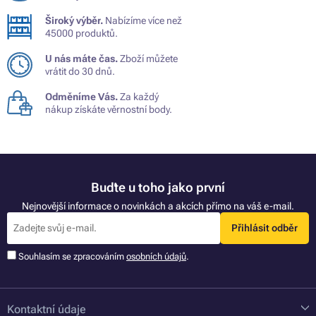
Široký výběr.
Nabízíme více než
45000 produktů.
U nás máte čas.
Zboží můžete
vrátit do 30 dnů.
Odměníme Vás.
Za každý
nákup získáte věrnostní body.
Buďte u toho jako první
Nejnovější informace o novinkách a akcích přímo na váš e-mail.
Přihlásit odběr
Souhlasím se zpracováním
osobních údajů
.
Kontaktní údaje