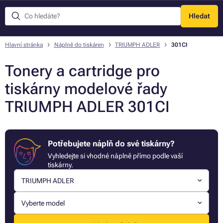
Hledat
Menu
Hlavní stránka
Náplně do tiskáren
TRIUMPH ADLER
301CI
Tonery a cartridge pro
tiskárny modelové řady
TRIUMPH ADLER 301CI
Potřebujete náplň do své tiskárny?
Vyhledejte si vhodné náplně přímo podle vaší
tiskárny.
TRIUMPH ADLER
Vyberte model