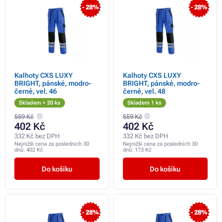
- 28%
- 28%
Kalhoty CXS LUXY
Kalhoty CXS LUXY
BRIGHT, pánské, modro-
BRIGHT, pánské, modro-
černé, vel. 46
černé, vel. 48
Skladem > 20 ks
Skladem 1 ks
559 Kč
559 Kč
402 Kč
402 Kč
332 Kč bez DPH
332 Kč bez DPH
Nejnižší cena za posledních 30
Nejnižší cena za posledních 30
dnů:
402 Kč
dnů:
173 Kč
Do košíku
Do košíku
- 28%
- 28%