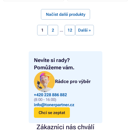
Načíst další produkty
1
2
12
Další »
Nevíte si rady?
Pomůžeme vám.
Rádce pro výběr
+420 228 886 882
(8:00 - 16:00)
info@tonerpartner.cz
Chci se zeptat
Zákazníci nás chválí