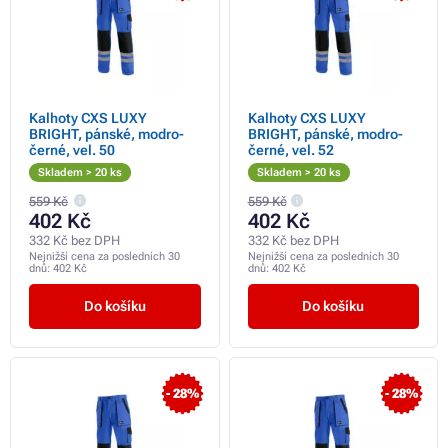
Kalhoty CXS LUXY
Kalhoty CXS LUXY
BRIGHT, pánské, modro-
BRIGHT, pánské, modro-
černé, vel. 50
černé, vel. 52
Skladem > 20 ks
Skladem > 20 ks
559 Kč
559 Kč
402 Kč
402 Kč
332 Kč bez DPH
332 Kč bez DPH
Nejnižší cena za posledních 30
Nejnižší cena za posledních 30
dnů:
402 Kč
dnů:
402 Kč
Do košíku
Do košíku
- 28%
- 28%