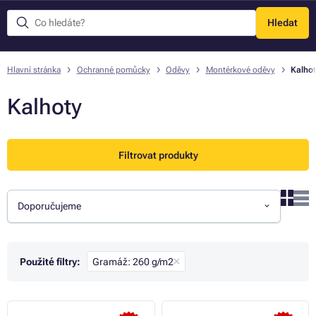
Hledat
Menu
Hlavní stránka
Ochranné pomůcky
Oděvy
Montérkové oděvy
Kalhot
Kalhoty
Filtrovat produkty
Doporučujeme
Použité filtry:
Gramáž: 260 g/m2