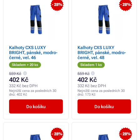
- 28%
- 28%
Kalhoty CXS LUXY
Kalhoty CXS LUXY
BRIGHT, pánské, modro-
BRIGHT, pánské, modro-
černé, vel. 46
černé, vel. 48
Skladem > 20 ks
Skladem 1 ks
559 Kč
559 Kč
402 Kč
402 Kč
332 Kč bez DPH
332 Kč bez DPH
Nejnižší cena za posledních 30
Nejnižší cena za posledních 30
dnů:
402 Kč
dnů:
173 Kč
Do košíku
Do košíku
- 28%
- 28%