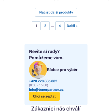
Načíst další produkty
1
2
4
Další »
Nevíte si rady?
Pomůžeme vám.
Rádce pro výběr
+420 228 886 882
(8:00 - 16:00)
info@tonerpartner.cz
Chci se zeptat
Zákazníci nás chválí