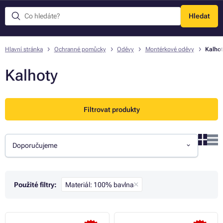
Hledat
Menu
Hlavní stránka
Ochranné pomůcky
Oděvy
Montérkové oděvy
Kalhot
Kalhoty
Filtrovat produkty
Doporučujeme
Použité filtry:
Materiál: 100% bavlna