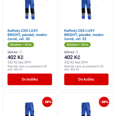
Kalhoty CXS LUXY
Kalhoty CXS LUXY
BRIGHT, pánské, modro-
BRIGHT, pánské, modro-
černé, vel. 50
černé, vel. 52
Skladem > 20 ks
Skladem > 20 ks
559 Kč
559 Kč
402 Kč
402 Kč
332 Kč bez DPH
332 Kč bez DPH
Nejnižší cena za posledních 30
Nejnižší cena za posledních 30
dnů:
402 Kč
dnů:
402 Kč
Do košíku
Do košíku
- 28%
- 28%