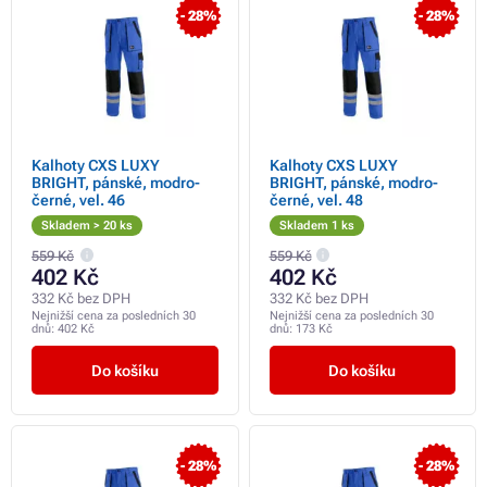
- 28%
- 28%
Kalhoty CXS LUXY
Kalhoty CXS LUXY
BRIGHT, pánské, modro-
BRIGHT, pánské, modro-
černé, vel. 46
černé, vel. 48
Skladem > 20 ks
Skladem 1 ks
559 Kč
559 Kč
402 Kč
402 Kč
332 Kč bez DPH
332 Kč bez DPH
Nejnižší cena za posledních 30
Nejnižší cena za posledních 30
dnů:
402 Kč
dnů:
173 Kč
Do košíku
Do košíku
- 28%
- 28%