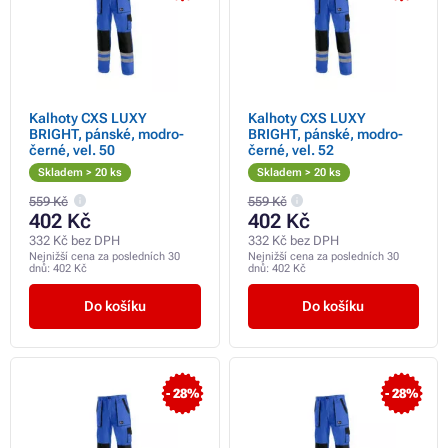
Kalhoty CXS LUXY
Kalhoty CXS LUXY
BRIGHT, pánské, modro-
BRIGHT, pánské, modro-
černé, vel. 50
černé, vel. 52
Skladem > 20 ks
Skladem > 20 ks
559 Kč
559 Kč
402 Kč
402 Kč
332 Kč bez DPH
332 Kč bez DPH
Nejnižší cena za posledních 30
Nejnižší cena za posledních 30
dnů:
402 Kč
dnů:
402 Kč
Do košíku
Do košíku
- 28%
- 28%