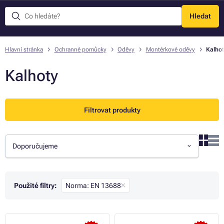
Hledat
Menu
Hlavní stránka
Ochranné pomůcky
Oděvy
Montérkové oděvy
Kalhot
Kalhoty
Filtrovat produkty
Doporučujeme
Použité filtry:
Norma: EN 13688