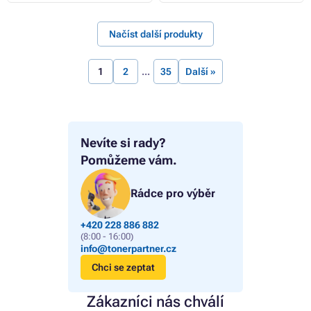
Načíst další produkty
1
2
35
Další »
Nevíte si rady?
Pomůžeme vám.
Rádce pro výběr
+420 228 886 882
(8:00 - 16:00)
info@tonerpartner.cz
Chci se zeptat
Zákazníci nás chválí