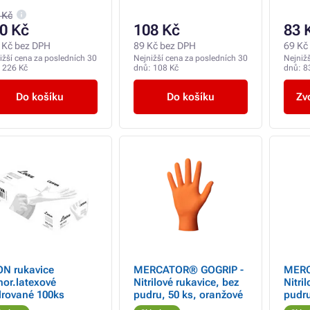
 Kč
0 Kč
108 Kč
83 
 Kč bez DPH
89 Kč bez DPH
69 Kč
ižší cena za posledních 30
Nejnižší cena za posledních 30
Nejniž
:
226 Kč
dnů:
108 Kč
dnů:
8
Do košíku
Do košíku
Zvo
N rukavice
MERCATOR® GOGRIP -
MERC
nor.latexové
Nitrilové rukavice, bez
Nitri
rované 100ks
pudru, 50 ks, oranžové
pudru