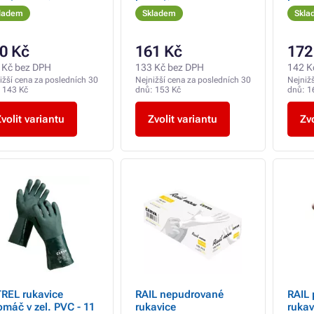
terilní - 100 ks
100 k
ladem
Skladem
Skla
0 Kč
161 Kč
172
 Kč bez DPH
133 Kč bez DPH
142 K
ižší cena za posledních 30
Nejnižší cena za posledních 30
Nejniž
:
143 Kč
dnů:
153 Kč
dnů:
1
volit variantu
Zvolit variantu
Zvo
REL rukavice
RAIL nepudrované
RAIL
omáč v zel. PVC - 11
rukavice
rukav