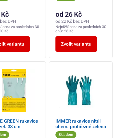
 Kč
od 26 Kč
 bez DPH
od 22 Kč bez DPH
ší cena za posledních 30
Nejnižší cena za posledních 30
00 Kč
dnů:
26 Kč
lit variantu
Zvolit variantu
E GREEN rukavice
IMMER rukavice nitril
 zel. 33 cm
chem. protiřezné zelená
dem
Skladem