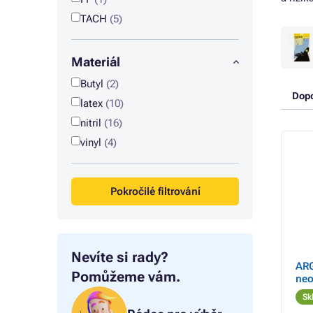
TACH
(5)
Materiál
Butyl
(2)
Dop
latex
(10)
nitril
(16)
vinyl
(4)
Pokročilé filtrování
Nevíte si rady?
ARG
Pomůžeme vám.
neo
Sk