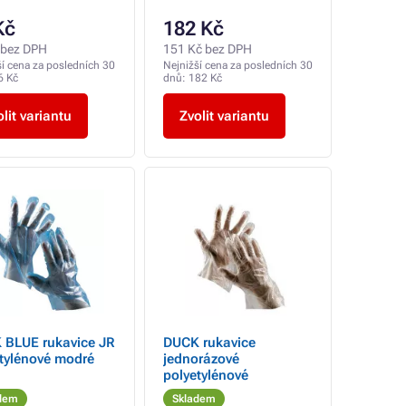
Kč
182 Kč
 bez DPH
151 Kč bez DPH
ší cena za posledních 30
Nejnižší cena za posledních 30
6 Kč
dnů:
182 Kč
lit variantu
Zvolit variantu
 BLUE rukavice JR
DUCK rukavice
tylénové modré
jednorázové
polyetylénové
dem
Skladem