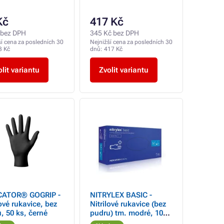
Kč
417 Kč
 bez DPH
345 Kč bez DPH
ší cena za posledních 30
Nejnižší cena za posledních 30
3 Kč
dnů:
417 Kč
lit variantu
Zvolit variantu
ATOR® GOGRIP -
NITRYLEX BASIC -
lové rukavice, bez
Nitrilové rukavice (bez
, 50 ks, černé
pudru) tm. modré, 100
ks