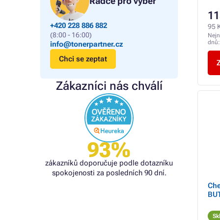
Rádce pro výběr
11
+420 228 886 882
95 
(8:00 - 16:00)
Nejn
dnů
info@tonerpartner.cz
Chci se zeptat
Z
Zákazníci nás chválí
93%
zákazníků doporučuje podle dotazníku
spokojenosti za posledních 90 dní.
Che
BU
Sk