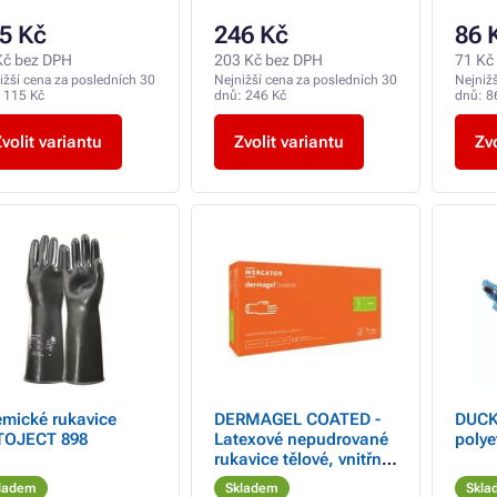
5 Kč
246 Kč
86 
Kč bez DPH
203 Kč bez DPH
71 Kč
ižší cena za posledních 30
Nejnižší cena za posledních 30
Nejniž
:
115 Kč
dnů:
246 Kč
dnů:
8
volit variantu
Zvolit variantu
Zvo
mické rukavice
DERMAGEL COATED -
DUCK
TOJECT 898
Latexové nepudrované
polye
rukavice tělové, vnitřní
vrstva polymer, 100 ks
ladem
Skladem
Skla