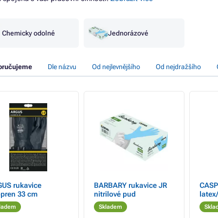
Chemicky odolné
Jednorázové
oručujeme
Dle názvu
Od nejlevnějšího
Od nejdražšího
US rukavice
BARBARY rukavice JR
CASP
pren 33 cm
nitrilové pud
latex
ladem
Skladem
Skla