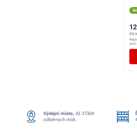
Sk
12
99 
Nejn
dnů
Výdejní místa.
Až 37304
odběrných míst.