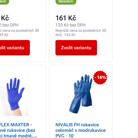
dem
Skladem
 Kč
161 Kč
č bez DPH
133 Kč bez DPH
ší cena za posledních 30
Nejnižší cena za posledních 30
89 Kč
dnů:
153 Kč
lit variantu
Zvolit variantu
- 16%
YLEX MAXTER -
NIVALIS FH rukavice
lové rukavice (bez
celomáč v modrukavice
u) tmavě modré,
PVC - 10