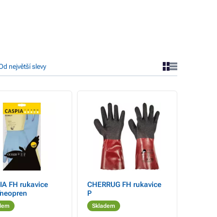
Od největší slevy
IA FH rukavice
CHERRUG FH rukavice
/neopren
P
dem
Skladem