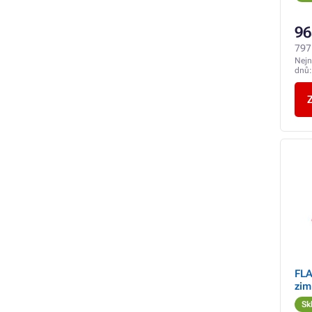
96
797
Nejn
dnů
Z
FLA
zim
Sk