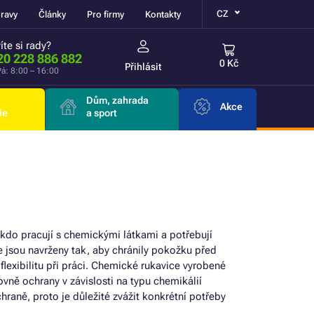
CZ
ravy
Články
Pro firmy
Kontakty
íte si rady?
20 228 886 882
0 Kč
Přihlásit
á: 8:00 – 16:00
Dům, zahrada
Akce
ie
a sport
do pracují s chemickými látkami a potřebují
ce jsou navrženy tak, aby chránily pokožku před
flexibilitu při práci. Chemické rukavice vyrobené
rovně ochrany v závislosti na typu chemikálií
raně, proto je důležité zvážit konkrétní potřeby