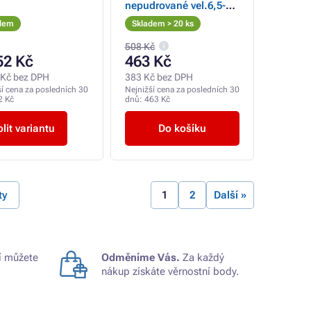
nepudrované vel.6,5-7
zelené 100ks
dem
Skladem > 20 ks
508 Kč
52 Kč
463 Kč
 Kč bez DPH
383 Kč bez DPH
ší cena za posledních 30
Nejnižší cena za posledních 30
2 Kč
dnů:
463 Kč
lit variantu
Do košíku
ty
1
2
Další »
 můžete
Odměníme Vás.
Za každý
nákup získáte věrnostní body.