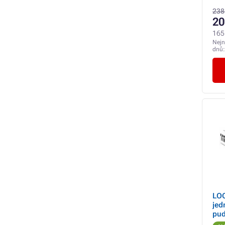
238
20
165
Nejn
dnů
LOO
jed
pud