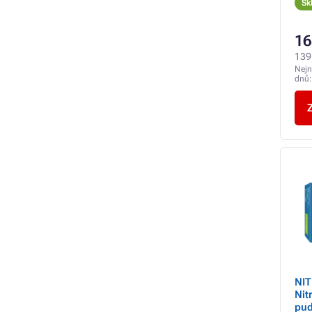
Sk
16
139
Nejn
dnů
Z
NIT
Nit
pud