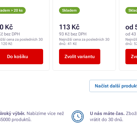
ladem > 20 ks
Skladem
Skla
0 Kč
113 Kč
od 
Kč bez DPH
93 Kč bez DPH
od 43
ižší cena za posledních 30
Nejnižší cena za posledních 30
Nejniž
:
120 Kč
dnů:
41 Kč
dnů:
5
Do košíku
Zvolit variantu
Zvo
Načíst další produk
Široký výběr.
Nabízíme více než
U nás máte čas.
Zboží
45000 produktů.
vrátit do 30 dnů.