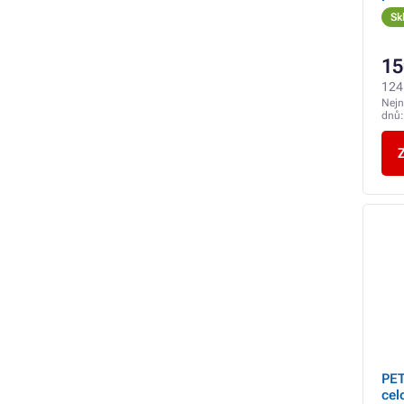
nes
Sk
15
124
Nejn
dnů
Z
PET
cel