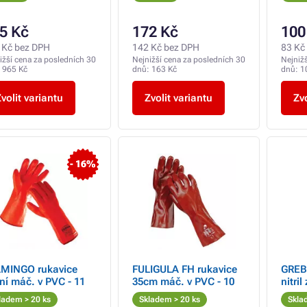
5 Kč
172 Kč
100
 Kč bez DPH
142 Kč bez DPH
83 Kč
ižší cena za posledních 30
Nejnižší cena za posledních 30
Nejniž
:
965 Kč
dnů:
163 Kč
dnů:
1
volit variantu
Zvolit variantu
Zvo
- 16%
MINGO rukavice
FULIGULA FH rukavice
GREB
ní máč. v PVC - 11
35cm máč. v PVC - 10
nitril
ladem > 20 ks
Skladem > 20 ks
Skla