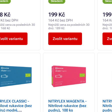
ladem
Skladem
Skla
8 Kč
199 Kč
199
 Kč bez DPH
164 Kč bez DPH
164 K
ižší cena za posledních 30
Nejnižší cena za posledních 30
Nejniž
:
168 Kč
dnů:
189 Kč
dnů:
1
volit variantu
Zvolit variantu
Zvo
RYLEX CLASSIC -
NITRYLEX MAGENTA -
NITR
rilové rukavice (bez
Nitrilové rukavice (bez
Nitri
ru) modré,
pudru), 100 ks
pudr