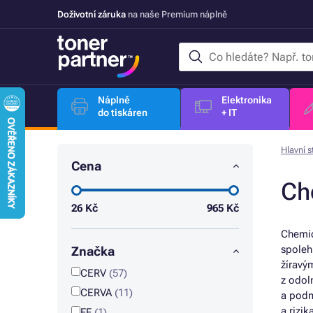
Doživotní záruka
na naše Premium náplně
Náplně
Elektronika
do tiskáren
+ IT
Hlavní s
Cena
Ch
26
Kč
965
Kč
Chemic
spoleh
Značka
žíravý
CERV
(57)
z odoln
CERVA
(11)
a podm
a rizik
FF
(1)