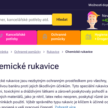
Možnosti dop
Nev
Hledat
+4
Po–P
Kancelářské
Ochranné
Hygiena
potřeby
pomůcky
+ Droger
tránka
Ochranné pomůcky
Rukavice
Chemické rukavice
emické rukavice
ké rukavice jsou nezbytným ochranným prostředkem pro všechny, k
livou bariéru proti jejich škodlivým účinkům. Tyto speciální rukavi
mi, toxickými a dráždivými látkami a zároveň poskytovaly pohodlí a 
ých materiálů, jako je nitril, latex nebo neopren, poskytují různé ú
ínkách použití. Výběr správného typu rukavic je klíčem k účinné och
a spojená s vaší pracovní činností.
Zobrazit více