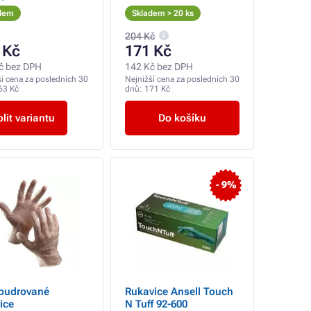
s
dem
Skladem > 20 ks
204 Kč
 Kč
171 Kč
č bez DPH
142 Kč bez DPH
ší cena za posledních 30
Nejnižší cena za posledních 30
63 Kč
dnů:
171 Kč
lit variantu
Do košíku
- 9%
 pudrované
Rukavice Ansell Touch
ice
N Tuff 92-600