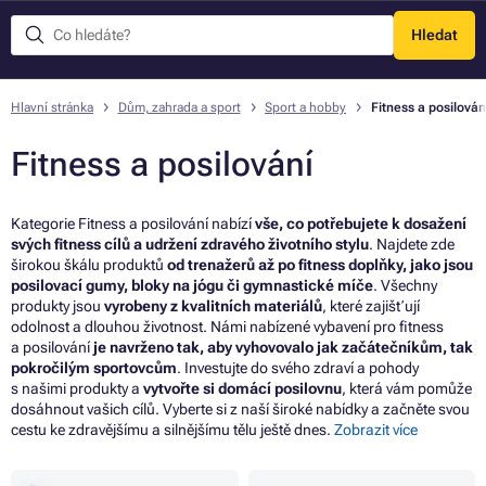
Hledat
Menu
Hlavní stránka
Dům, zahrada a sport
Sport a hobby
Fitness a posilován
Fitness a posilování
Kategorie Fitness a posilování nabízí
vše, co potřebujete k dosažení
svých fitness cílů a udržení zdravého životního stylu
. Najdete zde
širokou škálu produktů
od trenažerů až po fitness doplňky, jako jsou
posilovací gumy, bloky na jógu či gymnastické míče
. Všechny
produkty jsou
vyrobeny z kvalitních materiálů
, které zajišťují
odolnost a dlouhou životnost. Námi nabízené vybavení pro fitness
a posilování
je navrženo tak, aby vyhovovalo jak začátečníkům, tak
pokročilým sportovcům
. Investujte do svého zdraví a pohody
s našimi produkty a
vytvořte si domácí posilovnu
, která vám pomůže
dosáhnout vašich cílů. Vyberte si z naší široké nabídky a začněte svou
cestu ke zdravějšímu a silnějšímu tělu ještě dnes.
Zobrazit více