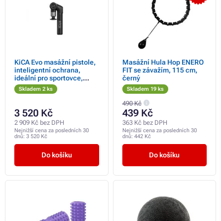
KiCA Evo masážní pistole,
Masážní Hula Hop ENERO
inteligentní ochrana,
FIT se závažím, 115 cm,
ideální pro sportovce,
černý
profesionální hloubková
Skladem 2 ks
Skladem 19 ks
masáž, černá
490 Kč
3 520 Kč
439 Kč
2 909 Kč bez DPH
363 Kč bez DPH
Nejnižší cena za posledních 30
Nejnižší cena za posledních 30
dnů:
3 520 Kč
dnů:
442 Kč
Do košíku
Do košíku