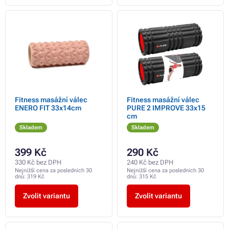
Fitness masážní válec
Fitness masážní válec
ENERO FIT 33x14cm
PURE 2 IMPROVE 33x15
cm
Skladem
Skladem
399 Kč
290 Kč
330 Kč bez DPH
240 Kč bez DPH
Nejnižší cena za posledních 30
Nejnižší cena za posledních 30
dnů:
319 Kč
dnů:
315 Kč
Zvolit variantu
Zvolit variantu