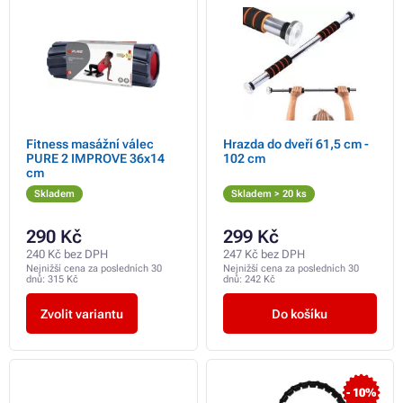
Fitness masážní válec
Hrazda do dveří 61,5 cm -
PURE 2 IMPROVE 36x14
102 cm
cm
Skladem
Skladem > 20 ks
290 Kč
299 Kč
240 Kč bez DPH
247 Kč bez DPH
Nejnižší cena za posledních 30
Nejnižší cena za posledních 30
dnů:
315 Kč
dnů:
242 Kč
Zvolit variantu
Do košíku
- 10%