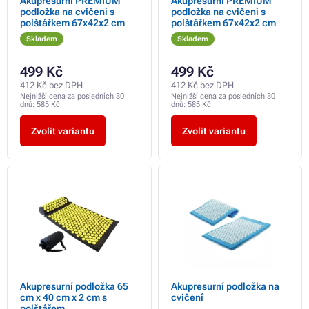
Akupresurní PREMIUM
Akupresurní PREMIUM
podložka na cvičení s
podložka na cvičení s
polštářkem 67x42x2 cm
polštářkem 67x42x2 cm
Skladem
Skladem
499 Kč
499 Kč
412 Kč bez DPH
412 Kč bez DPH
Nejnižší cena za posledních 30
Nejnižší cena za posledních 30
dnů:
585 Kč
dnů:
585 Kč
Zvolit variantu
Zvolit variantu
Akupresurní podložka 65
Akupresurní podložka na
cm x 40 cm x 2 cm s
cvičení
polštářem