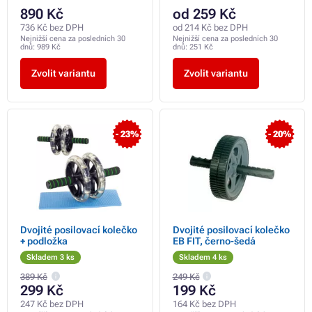
890 Kč
od 259 Kč
736 Kč bez DPH
od 214 Kč bez DPH
Nejnižší cena za posledních 30
Nejnižší cena za posledních 30
dnů:
989 Kč
dnů:
251 Kč
Zvolit variantu
Zvolit variantu
- 23%
- 20%
Dvojité posilovací kolečko
Dvojité posilovací kolečko
+ podložka
EB FIT, černo-šedá
Skladem 3 ks
Skladem 4 ks
389 Kč
249 Kč
299 Kč
199 Kč
247 Kč bez DPH
164 Kč bez DPH