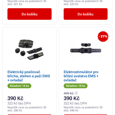
Nejnižší cena za posledních 30
Nejnižší cena za posledních 30
dnů:
351 Kč
dnů:
225 Kč
Do košíku
Do košíku
- 21%
Elektrický posilovač
Elektrostimulátor pro
břicha, stehen a paží EMS
břišní svalstvo EMS +
+ ovladač
ovladač
Skladem 14 ks
Skladem 18 ks
495 Kč
390 Kč
390 Kč
322 Kč bez DPH
322 Kč bez DPH
Nejnižší cena za posledních 30
Nejnižší cena za posledních 30
dnů:
286 Kč
dnů:
446 Kč