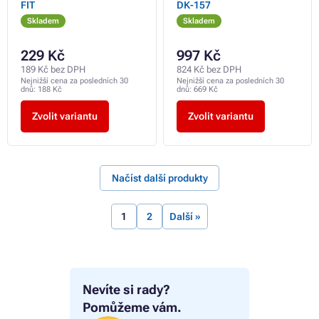
FIT
DK-157
Skladem
Skladem
229 Kč
997 Kč
189 Kč bez DPH
824 Kč bez DPH
Nejnižší cena za posledních 30
Nejnižší cena za posledních 30
dnů:
188 Kč
dnů:
669 Kč
Zvolit variantu
Zvolit variantu
Načíst další produkty
1
2
Další »
Nevíte si rady?
Pomůžeme vám.