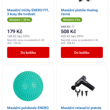
Masážní míčky ENERO FIT,
Masážní pistole Huslog
3 kusy dle tvrdosti
černá
Skladem > 20 ks
Skladem 2 ks
565 Kč
179 Kč
508 Kč
148 Kč bez DPH
420 Kč bez DPH
Nejnižší cena za posledních 30
Nejnižší cena za posledních 30
dnů:
154 Kč
dnů:
508 Kč
Do košíku
Do košíku
Masážní polokoule ENERO
Masážní relaxační pistole