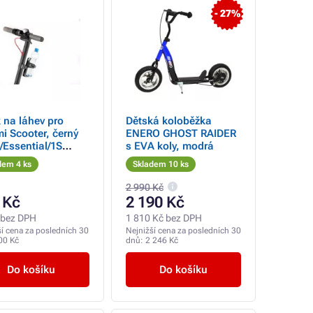
- 27%
 na láhev pro
Dětská koloběžka
i Scooter, černý
ENERO GHOST RAIDER
Essential/1S
s EVA koly, modrá
)
dem 4 ks
Skladem 10 ks
2 990 Kč
 Kč
2 190 Kč
 bez DPH
1 810 Kč bez DPH
ší cena za posledních 30
Nejnižší cena za posledních 30
00 Kč
dnů:
2 246 Kč
Do košíku
Do košíku