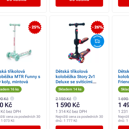
- 25%
- 26%
ská tříkolová
Dětská tříkolová
Dětsk
oběžka MTR Funny s
koloběžka Story 2v1
kolob
 koly, mintová
Deluxe se svítícími
Frien
kolečky mini scooter,
scoot
ladem 16 ks
Skladem 14 ks
Skla
černo-červená
90 Kč
2 150 Kč
1 690
0 Kč
1 590 Kč
1 4
 Kč bez DPH
1 314 Kč bez DPH
1 231
ižší cena za posledních 30
Nejnižší cena za posledních 30
Nejniž
:
1 073 Kč
dnů:
1 777 Kč
dnů:
1