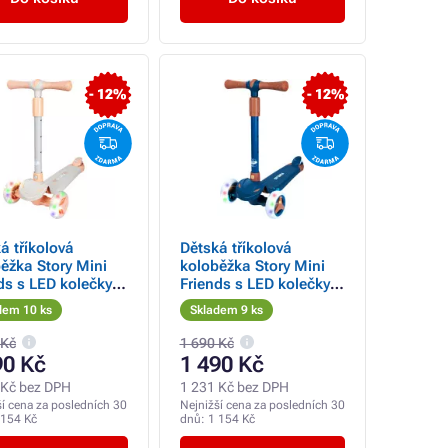
- 12%
- 12%
á tříkolová
Dětská tříkolová
ěžka Story Mini
koloběžka Story Mini
ds s LED kolečky
Friends s LED kolečky
er , bílá
scooter , modrá
dem 10 ks
Skladem 9 ks
 Kč
1 690 Kč
90 Kč
1 490 Kč
 Kč bez DPH
1 231 Kč bez DPH
ší cena za posledních 30
Nejnižší cena za posledních 30
 154 Kč
dnů:
1 154 Kč