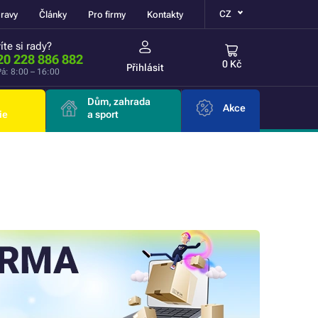
CZ
ravy
Články
Pro firmy
Kontakty
íte si rady?
20 228 886 882
0 Kč
Přihlásit
á: 8:00 – 16:00
Dům, zahrada
Akce
ie
a sport