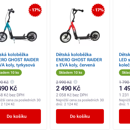
- 17%
- 17%
ská koloběžka
Dětská koloběžka
Dětsk
ERO GHOST RAIDER
ENERO GHOST RAIDER
LED s
VA koly, tyrkysová
s EVA koly, červená
koleč
ladem 10 ks
Skladem 10 ks
Skla
90 Kč
2 990 Kč
1 790
490 Kč
2 490 Kč
1 4
58 Kč bez DPH
2 058 Kč bez DPH
1 231
ižší cena za posledních 30
Nejnižší cena za posledních 30
Nejniž
:
2 124 Kč
dnů:
2 124 Kč
dnů:
1
Do košíku
Do košíku