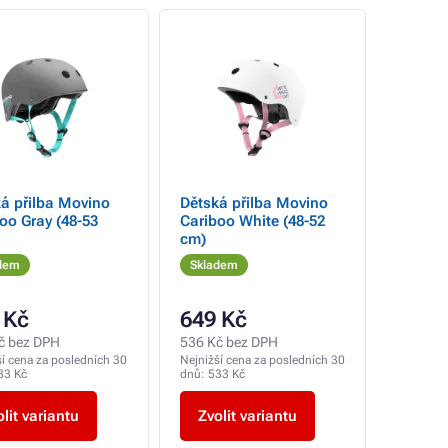
á přilba Movino
Dětská přilba Movino
oo Gray (48-53
Cariboo White (48-52
cm)
dem
Skladem
 Kč
649 Kč
č bez DPH
536 Kč bez DPH
ší cena za posledních 30
Nejnižší cena za posledních 30
33 Kč
dnů:
533 Kč
lit variantu
Zvolit variantu