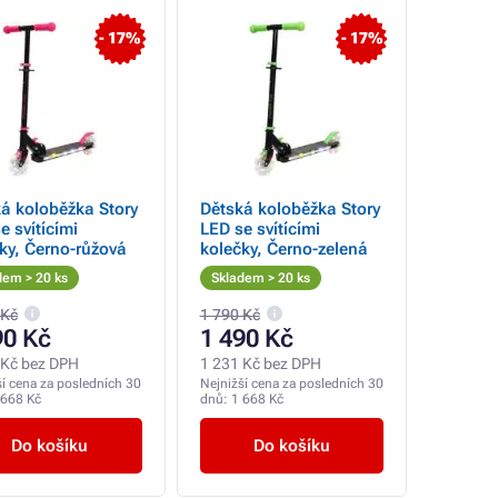
- 17%
- 17%
á koloběžka Story
Dětská koloběžka Story
e svítícími
LED se svítícími
ky, Černo-růžová
kolečky, Černo-zelená
dem > 20 ks
Skladem > 20 ks
 Kč
1 790 Kč
90 Kč
1 490 Kč
 Kč bez DPH
1 231 Kč bez DPH
ší cena za posledních 30
Nejnižší cena za posledních 30
 668 Kč
dnů:
1 668 Kč
Do košíku
Do košíku