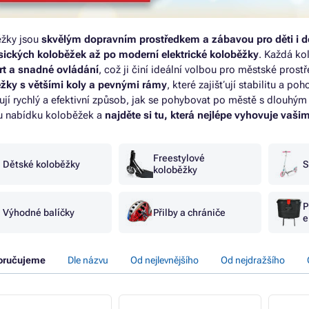
žky jsou
skvělým dopravním prostředkem a zábavou pro děti i d
sických koloběžek až po moderní elektrické koloběžky
. Každá ko
t a snadné ovládání
, což ji činí ideální volbou pro městské prost
žky s většími koly a pevnými rámy
, které zajišťují stabilitu a poh
ují rychlý a efektivní způsob, jak se pohybovat po městě s dlouh
u nabídku koloběžek a
najděte si tu, která nejlépe vyhovuje vaši
Freestylové
Dětské koloběžky
S
koloběžky
P
Výhodné balíčky
Přilby a chrániče
e
oručujeme
Dle názvu
Od nejlevnějšího
Od nejdražšího