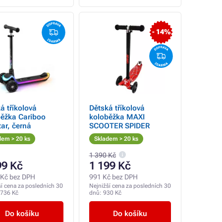
- 14%
á tříkolová
Dětská tříkolová
běžka Cariboo
koloběžka MAXI
ar, černá
SCOOTER SPIDER
dem > 20 ks
Skladem > 20 ks
1 390 Kč
99 Kč
1 199 Kč
 Kč bez DPH
991 Kč bez DPH
ší cena za posledních 30
Nejnižší cena za posledních 30
 736 Kč
dnů:
930 Kč
Do košíku
Do košíku