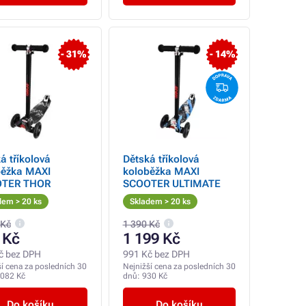
- 31%
- 14%
á tříkolová
Dětská tříkolová
běžka MAXI
koloběžka MAXI
TER THOR
SCOOTER ULTIMATE
dem > 20 ks
Skladem > 20 ks
 Kč
1 390 Kč
 Kč
1 199 Kč
č bez DPH
991 Kč bez DPH
ší cena za posledních 30
Nejnižší cena za posledních 30
 082 Kč
dnů:
930 Kč
Do košíku
Do košíku