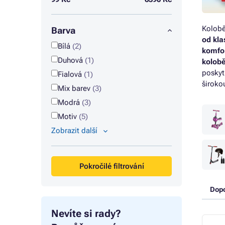
Kolobě
Barva
od kla
Bílá
(2)
komfor
Duhová
(1)
kolobě
poskyt
Fialová
(1)
široko
Mix barev
(3)
Modrá
(3)
Motiv
(5)
Zobrazit další
Pokročilé filtrování
Dop
Nevíte si rady?