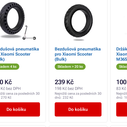
dušová pneumatika
Bezdušová pneumatika
Držák
 Xiaomi Scooter
pro Xiaomi Scooter
Xiaom
lk)
(Bulk)
M365/
(Bulk
ladem 4 ks
Skladem > 20 ks
Skla
0 Kč
239 Kč
100
 Kč bez DPH
198 Kč bez DPH
83 Kč
ižší cena za posledních 30
Nejnižší cena za posledních 30
Nejniž
:
270 Kč
dnů:
232 Kč
dnů:
1
Do košíku
Do košíku