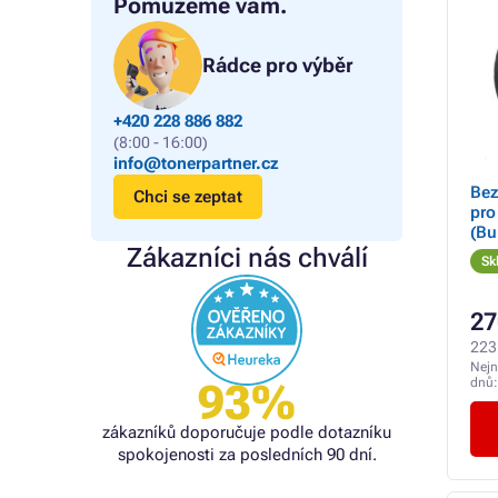
Pomůžeme vám.
Rádce pro výběr
+420 228 886 882
(8:00 - 16:00)
info@tonerpartner.cz
Bez
Chci se zeptat
pro
(Bu
Zákazníci nás chválí
Sk
27
223
Nejn
dnů
93%
zákazníků doporučuje podle dotazníku
spokojenosti za posledních 90 dní.