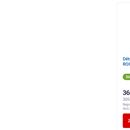
Dět
RO
Sk
36
305
Nejn
dnů
Z