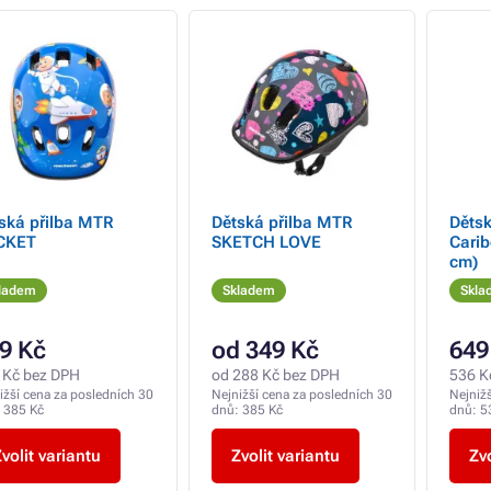
ská přilba MTR
Dětská přilba MTR
Dětsk
CKET
SKETCH LOVE
Carib
cm)
ladem
Skladem
Skla
9 Kč
od 349 Kč
649
 Kč bez DPH
od 288 Kč bez DPH
536 K
ižší cena za posledních 30
Nejnižší cena za posledních 30
Nejniž
:
385 Kč
dnů:
385 Kč
dnů:
5
volit variantu
Zvolit variantu
Zvo