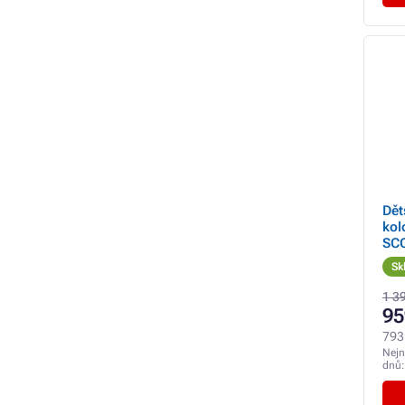
Dět
kol
SC
Sk
1 3
95
793
Nejn
dnů