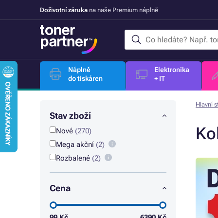
Doživotní záruka
na naše Premium náplně
Náplně
Elektronika
do tiskáren
+ IT
Hlavní s
Stav zboží
Ko
Nové
(270)
Mega akční
(2)
Rozbalené
(2)
Cena
99
Kč
6390
Kč