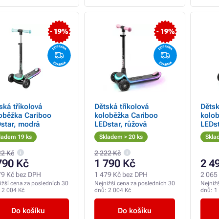
- 19%
- 19%
ská tříkolová
Dětská tříkolová
Dětsk
oběžka Cariboo
koloběžka Cariboo
kolo
star, modrá
LEDstar, růžová
LEDst
ladem 19 ks
Skladem > 20 ks
Skla
22 Kč
2 222 Kč
790 Kč
1 790 Kč
2 4
79 Kč bez DPH
1 479 Kč bez DPH
2 065
ižší cena za posledních 30
Nejnižší cena za posledních 30
Nejniž
:
2 004 Kč
dnů:
2 004 Kč
dnů:
1
Do košíku
Do košíku