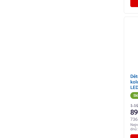
Dět
kol
LED
Sk
1 1
89
736
Nejn
dnů