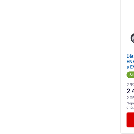
Dět
EN
s E
Sk
2 9
2 
2 0
Nejn
dnů