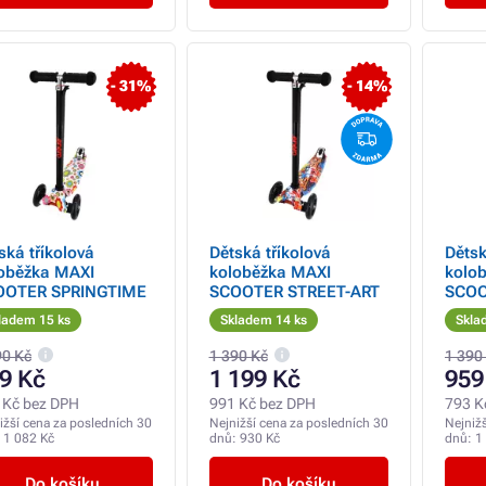
- 31%
- 14%
ská tříkolová
Dětská tříkolová
Dětsk
oběžka MAXI
koloběžka MAXI
kolo
OOTER SPRINGTIME
SCOOTER STREET-ART
SCOO
ladem 15 ks
Skladem 14 ks
Skla
90 Kč
1 390 Kč
1 390
9 Kč
1 199 Kč
959
 Kč bez DPH
991 Kč bez DPH
793 K
ižší cena za posledních 30
Nejnižší cena za posledních 30
Nejniž
:
1 082 Kč
dnů:
930 Kč
dnů:
1
Do košíku
Do košíku