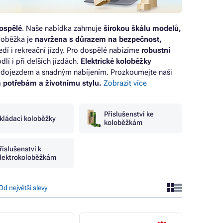
ospělé
. Naše nabídka zahrnuje
širokou škálu modelů,
loběžka je
navržena s důrazem na bezpečnost,
ředí i rekreační jízdy. Pro dospělé nabízíme
robustní
odlí i při delších jízdách.
Elektrické koloběžky
ým dojezdem a snadným nabíjením. Prozkoumejte naši
m potřebám a životnímu stylu.
Zobrazit více
Příslušenství ke
kládací koloběžky
koloběžkám
říslušenství k
lektrokoloběžkám
Od největší slevy