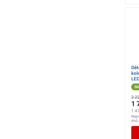
Dět
kol
LED
Sk
2 2
1 
1 4
Nejn
dnů