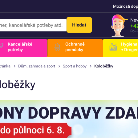
Možnosti dop
Nev
Hledat
+4
Po–P
Kancelářské
Ochranné
Hygiena
potřeby
pomůcky
+ Droger
tránka
Dům, zahrada a sport
Sport a hobby
Koloběžky
loběžky