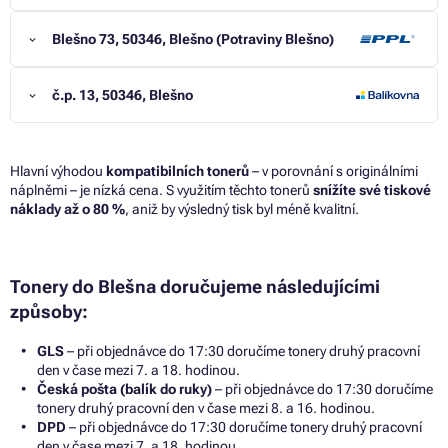
Blešno 73, 50346, Blešno (Potraviny Blešno)
č.p. 13, 50346, Blešno
Hlavní výhodou
kompatibilních tonerů
– v porovnání s originálními
náplněmi – je nízká cena. S využitím těchto tonerů
snížíte své tiskové
náklady až o 80 %
, aniž by výsledný tisk byl méně kvalitní.
Tonery do Blešna doručujeme následujícími
způsoby:
GLS
– při objednávce do 17:30 doručíme tonery druhý pracovní
den v čase mezi 7. a 18. hodinou.
Česká pošta (balík do ruky)
– při objednávce do 17:30 doručíme
tonery druhý pracovní den v čase mezi 8. a 16. hodinou.
DPD
– při objednávce do 17:30 doručíme tonery druhý pracovní
den v čase mezi 7. a 18. hodinou.