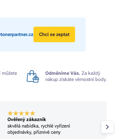
tonerpartner.cz
Chci se zeptat
 můžete
Odměníme Vás.
Za každý
nákup získáte věrnostní body.
Ověřený zákazník
Ověře
skvělá nabídka, rychlé vyřízení
Profi.
objednávky, příznivé ceny