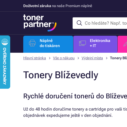
Doživotní záruka
na naše Premium náplně
Náplně
Elektronika
do tiskáren
+ IT
Hlavní stránka
Vše o nákupu
Výdejní místa
Tonery Blí
Tonery Blíževedly
Rychlé doručení tonerů do Blížev
Už do 48 hodin doručíme tonery a cartridge pro vaši t
objednávek expedujeme ještě v den objednání.