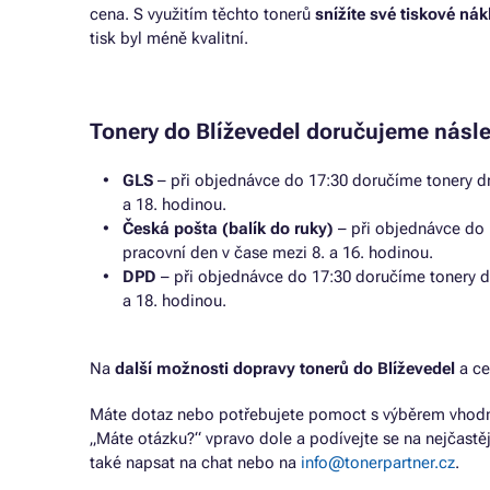
cena. S využitím těchto tonerů
snížíte své tiskové ná
tisk byl méně kvalitní.
Tonery do Blíževedel doručujeme násl
GLS
– při objednávce do 17:30 doručíme tonery dr
a 18. hodinou.
Česká pošta (balík do ruky)
– při objednávce do 
pracovní den v čase mezi 8. a 16. hodinou.
DPD
– při objednávce do 17:30 doručíme tonery d
a 18. hodinou.
Na
další možnosti dopravy tonerů do Blíževedel
a ce
Máte dotaz nebo potřebujete pomoct s výběrem vhodné
„Máte otázku?“ vpravo dole a podívejte se na nejčastě
také napsat na chat nebo na
info@tonerpartner.cz
.