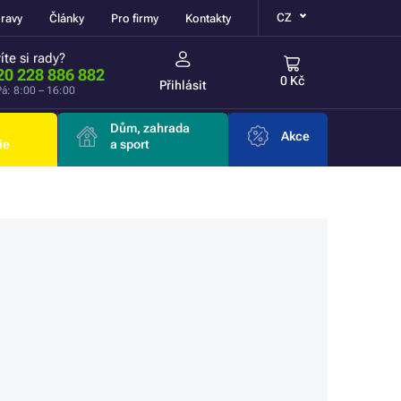
CZ
ravy
Články
Pro firmy
Kontakty
íte si rady?
20 228 886 882
0 Kč
Přihlásit
á: 8:00 – 16:00
Dům, zahrada
Akce
ie
a sport