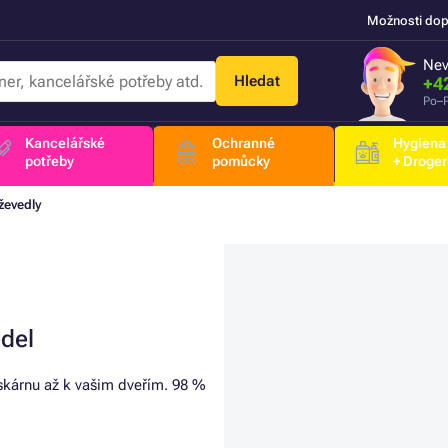
Možnosti dop
Nev
Hledat
+4
Po–P
Kancelářské
Ochranné
Hygiena
potřeby
pomůcky
+ Droger
ževedly
edel
iskárnu až k vašim dveřím. 98 %