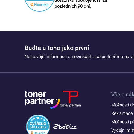
dotazníku spokojenosti za
posledních 90 dní.
Buďte u toho jako první
Nejnovější informace o novinkách a akcích přímo na vá
Vše o ná
Možnosti d
Reklamace 
Možnosti p
Výdejní mís