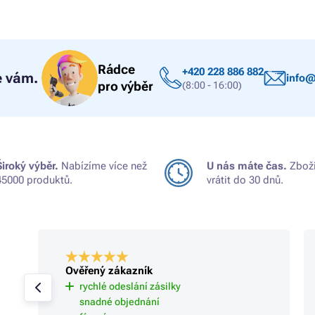
Rádce
+420 228 886 882
 vám.
info@
pro výběr
(8:00 - 16:00)
Široký výběr.
Nabízíme více než
U nás máte čas.
Zboží
45000 produktů.
vrátit do 30 dnů.
Ověřený zákazník
rychlé odeslání zásilky
snadné objednání