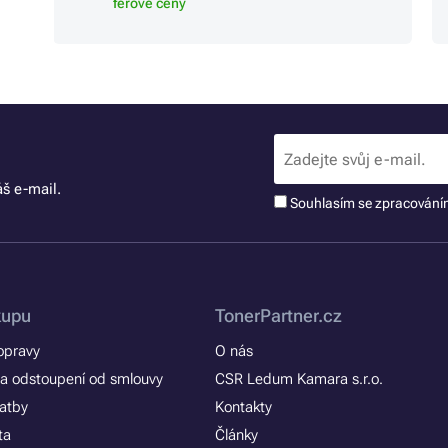
férové ceny
š e-mail.
Souhlasím se zpracován
kupu
TonerPartner.cz
opravy
O nás
a odstoupení od smlouvy
CSR Ledum Kamara s.r.o.
latby
Kontakty
ta
Články