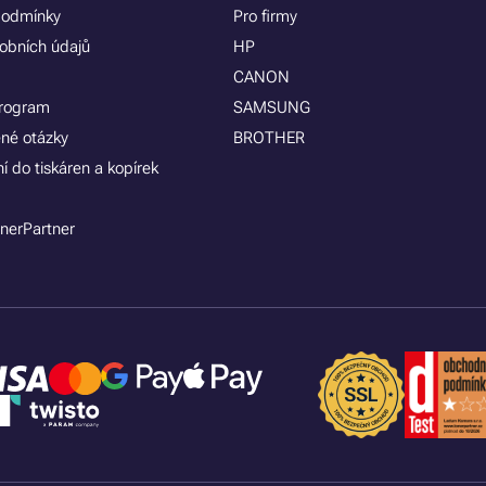
podmínky
Pro firmy
obních údajů
HP
CANON
program
SAMSUNG
ené otázky
BROTHER
í do tiskáren a kopírek
nerPartner