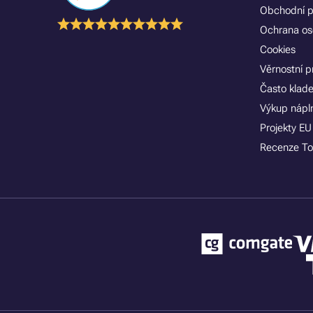
Obchodní 
Ochrana os
Cookies
Věrnostní 
Často klad
Výkup nápln
Projekty EU
Recenze To