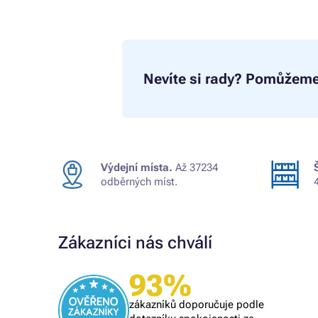
Nevíte si rady?
Pomůžeme
Výdejní místa.
Až 37234
odběrných míst.
Zákazníci nás chválí
Ověřený zákazník
93%
Všechno proběhlo k mé spokojenosti
zákazníků doporučuje podle