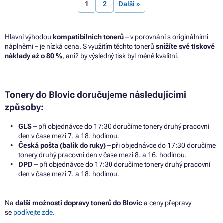
1
2
Další »
Hlavní výhodou
kompatibilních tonerů
– v porovnání s originálními
náplněmi – je nízká cena. S využitím těchto tonerů
snížíte své tiskové
náklady až o 80 %
, aniž by výsledný tisk byl méně kvalitní.
Tonery do Blovic doručujeme následujícími
způsoby:
GLS
– při objednávce do 17:30 doručíme tonery druhý pracovní
den v čase mezi 7. a 18. hodinou.
Česká pošta (balík do ruky)
– při objednávce do 17:30 doručíme
tonery druhý pracovní den v čase mezi 8. a 16. hodinou.
DPD
– při objednávce do 17:30 doručíme tonery druhý pracovní
den v čase mezi 7. a 18. hodinou.
Na
další možnosti dopravy tonerů do Blovic
a ceny přepravy
se
podívejte zde
.