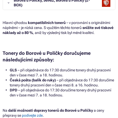
Borová u Poličky, 56982, Borová u Poličky (Z-
BOX)
Hlavní výhodou
kompatibilních tonerů
– v porovnání s originálními
náplněmi – je nízká cena. S využitím těchto tonerů
snížíte své tiskové
náklady až o 80 %
, aniž by výsledný tisk byl méně kvalitní.
Tonery do Borové u Poličky doručujeme
následujícími způsoby:
GLS
– při objednávce do 17:30 doručíme tonery druhý pracovní
den v čase mezi 7. a 18. hodinou.
Česká pošta (balík do ruky)
– při objednávce do 17:30 doručíme
tonery druhý pracovní den v čase mezi 8. a 16. hodinou.
DPD
– při objednávce do 17:30 doručíme tonery druhý pracovní
den v čase mezi 7. a 18. hodinou.
Na
další možnosti dopravy tonerů do Borové u Poličky
a ceny
přepravy se
podívejte zde
.