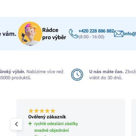
Rádce
+420 228 886 882
 vám.
info@
pro výběr
(8:00 - 16:00)
Široký výběr.
Nabízíme více než
U nás máte čas.
Zboží
45000 produktů.
vrátit do 30 dnů.
Ověřený zákazník
rychlé odeslání zásilky
snadné objednání