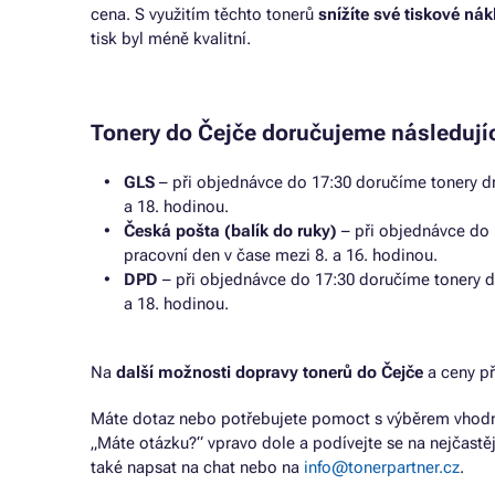
cena. S využitím těchto tonerů
snížíte své tiskové ná
tisk byl méně kvalitní.
Tonery do Čejče doručujeme následují
GLS
– při objednávce do 17:30 doručíme tonery dr
a 18. hodinou.
Česká pošta (balík do ruky)
– při objednávce do 
pracovní den v čase mezi 8. a 16. hodinou.
DPD
– při objednávce do 17:30 doručíme tonery d
a 18. hodinou.
Na
další možnosti dopravy tonerů do Čejče
a ceny p
Máte dotaz nebo potřebujete pomoct s výběrem vhodné
„Máte otázku?“ vpravo dole a podívejte se na nejčastě
také napsat na chat nebo na
info@tonerpartner.cz
.