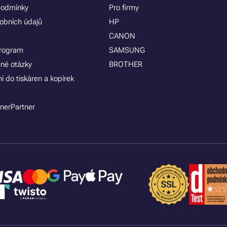
podmínky
Pro firmy
obních údajů
HP
CANON
program
SAMSUNG
ené otázky
BROTHER
í do tiskáren a kopírek
nerPartner