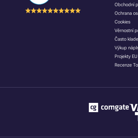
Obchodní 
Ochrana os
Cookies
Věrnostní 
Často klad
Výkup nápln
Projekty EU
Recenze To