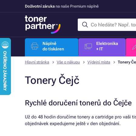
Doživotní záruka
na naše Premium náplně
Náplně
Elektronika
do tiskáren
+ IT
Hlavní stránka
Vše o nákupu
Výdejní místa
Tonery Če
Tonery Čejč
Rychlé doručení tonerů do Čejče
Už do 48 hodin doručíme tonery a cartridge pro vaši t
objednávek expedujeme ještě v den objednání.