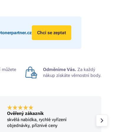
tonerpartner.cz
Chci se zeptat
 můžete
Odměníme Vás.
Za každý
nákup získáte věrnostní body.
Ověřený zákazník
Ověře
skvělá nabídka, rychlé vyřízení
Profi.
objednávky, příznivé ceny