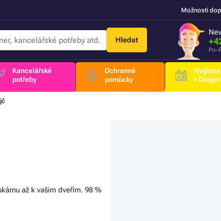
Možnosti dop
Nev
Hledat
+4
Po–P
Kancelářské
Ochranné
Hygiena
potřeby
pomůcky
+ Droger
jč
iskárnu až k vašim dveřím. 98 %