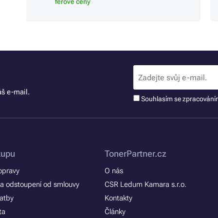
férové ceny
š e-mail.
Souhlasím se zpracován
kupu
TonerPartner.cz
opravy
O nás
a odstoupení od smlouvy
CSR Ledum Kamara s.r.o.
latby
Kontakty
ta
Články