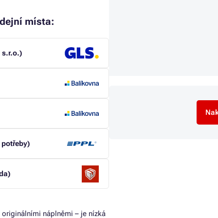
dejní místa:
s.r.o.)
Nak
 potřeby)
da)
 originálními náplněmi – je nízká