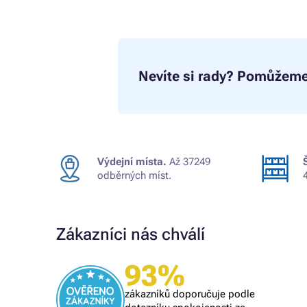
Nevíte si rady?
Pomůžeme
Výdejní místa.
Až 37249
odběrných míst.
Zákazníci nás chválí
Ověřený zákazník
93%
Všechno proběhlo k mé spokojenosti
zákazníků doporučuje podle