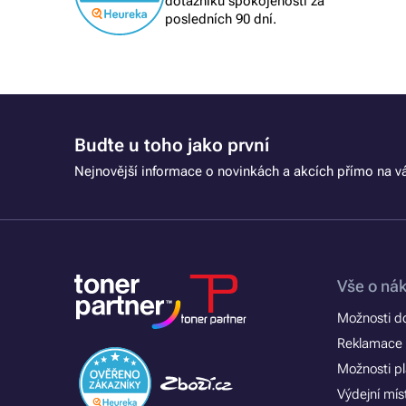
dotazníku spokojenosti za
posledních 90 dní.
Buďte u toho jako první
Nejnovější informace o novinkách a akcích přímo na vá
Vše o ná
Možnosti d
Reklamace 
Možnosti p
Výdejní mís