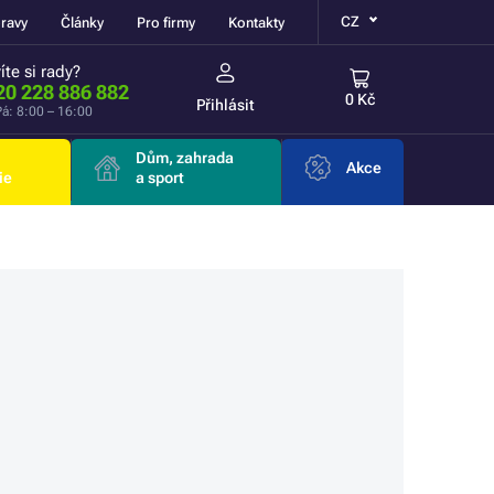
CZ
ravy
Články
Pro firmy
Kontakty
íte si rady?
20 228 886 882
0 Kč
Přihlásit
á: 8:00 – 16:00
Dům, zahrada
Akce
ie
a sport