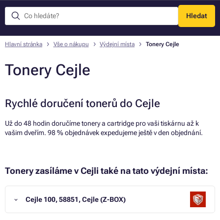
Hledat
Menu
Hlavní stránka
Vše o nákupu
Výdejní místa
Tonery Cejle
Tonery Cejle
Rychlé doručení tonerů do Cejle
Už do 48 hodin doručíme tonery a cartridge pro vaši tiskárnu až k
vašim dveřím. 98 % objednávek expedujeme ještě v den objednání.
Tonery zasíláme v Cejli také na tato výdejní místa:
Cejle 100, 58851, Cejle (Z-BOX)