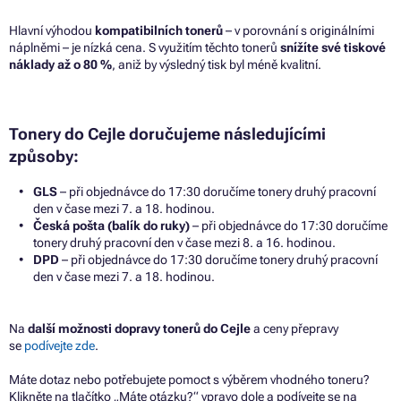
Hlavní výhodou
kompatibilních tonerů
– v porovnání s originálními
náplněmi – je nízká cena. S využitím těchto tonerů
snížíte své tiskové
náklady až o 80 %
, aniž by výsledný tisk byl méně kvalitní.
Tonery do Cejle doručujeme následujícími
způsoby:
GLS
– při objednávce do 17:30 doručíme tonery druhý pracovní
den v čase mezi 7. a 18. hodinou.
Česká pošta (balík do ruky)
– při objednávce do 17:30 doručíme
tonery druhý pracovní den v čase mezi 8. a 16. hodinou.
DPD
– při objednávce do 17:30 doručíme tonery druhý pracovní
den v čase mezi 7. a 18. hodinou.
Na
další možnosti dopravy tonerů do Cejle
a ceny přepravy
se
podívejte zde
.
Máte dotaz nebo potřebujete pomoct s výběrem vhodného toneru?
Klikněte na tlačítko „Máte otázku?“ vpravo dole a podívejte se na