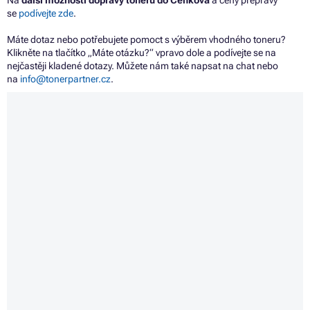
Na
další možnosti dopravy tonerů do Čenkova
a ceny přepravy
se
podívejte zde
.
Máte dotaz nebo potřebujete pomoct s výběrem vhodného toneru?
Klikněte na tlačítko „Máte otázku?“ vpravo dole a podívejte se na
nejčastěji kladené dotazy. Můžete nám také napsat na chat nebo
na
info@tonerpartner.cz
.