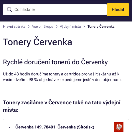
Hledat
Menu
Hlavní stránka
Vše o nákupu
Výdejní místa
Tonery Červenka
Tonery Červenka
Rychlé doručení tonerů do Červenky
Už do 48 hodin doručíme tonery a cartridge pro vaši tiskárnu až k
vašim dveřím. 98 % objednávek expedujeme ještě v den objednání.
Tonery zasíláme v Července také na tato výdejní
místa:
Červenka 149, 78401, Červenka (Sítotisk)