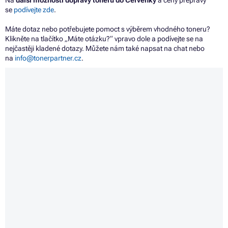
Na
další možnosti dopravy tonerů do Červenky
a ceny přepravy
se
podívejte zde
.
Máte dotaz nebo potřebujete pomoct s výběrem vhodného toneru?
Klikněte na tlačítko „Máte otázku?“ vpravo dole a podívejte se na
nejčastěji kladené dotazy. Můžete nám také napsat na chat nebo
na
info@tonerpartner.cz
.