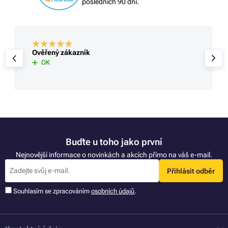
posledních 90 dní.
Ověřený zákazník
OK
Buďte u toho jako první
Nejnovější informace o novinkách a akcích přímo na váš e-mail.
Přihlásit odběr
Souhlasím se zpracováním
osobních údajů
.