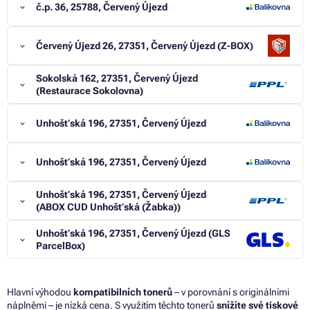
č.p. 36, 25788, Červený Újezd
Červený Újezd 26, 27351, Červený Újezd (Z-BOX)
Sokolská 162, 27351, Červený Újezd
(Restaurace Sokolovna)
Unhošťská 196, 27351, Červený Újezd
Unhošťská 196, 27351, Červený Újezd
Unhošťská 196, 27351, Červený Újezd
(ABOX CUD Unhošťská (Žabka))
Unhošťská 196, 27351, Červený Újezd (GLS
ParcelBox)
Hlavní výhodou
kompatibilních tonerů
– v porovnání s originálními
náplněmi – je nízká cena. S využitím těchto tonerů
snížíte své tiskové