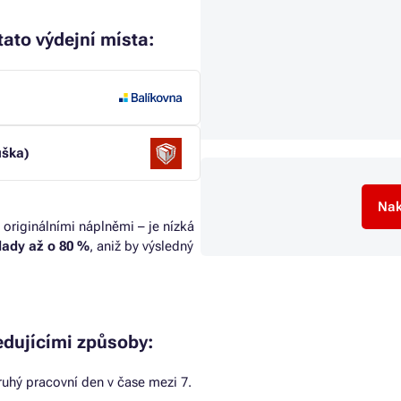
ato výdejní místa:
uška)
Nak
 originálními náplněmi – je nízká
klady až o 80 %
, aniž by výsledný
dujícími způsoby:
uhý pracovní den v čase mezi 7.