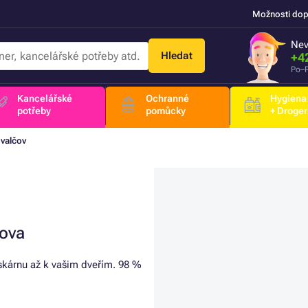
Možnosti dop
Nev
Hledat
+4
Po–P
Kancelářské
Ochranné
Hygiena
potřeby
pomůcky
+ Droger
valčov
čova
iskárnu až k vašim dveřím. 98 %