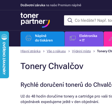
Doživotní záruka
na naše Premium náplně
Náplně
Elektronika
do tiskáren
+ IT
Hlavní stránka
Vše o nákupu
Výdejní místa
Tonery Ch
Tonery Chvalčov
Rychlé doručení tonerů do Chval
Už do 48 hodin doručíme tonery a cartridge pro vaši t
objednávek expedujeme ještě v den objednání.