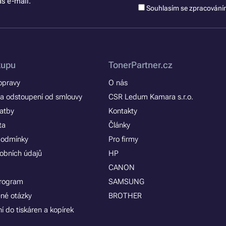
š e-mail.
Souhlasím se zpracován
kupu
TonerPartner.cz
opravy
O nás
a odstoupení od smlouvy
CSR Ledum Kamara s.r.o.
latby
Kontakty
ta
Články
podmínky
Pro firmy
obních údajů
HP
CANON
program
SAMSUNG
ené otázky
BROTHER
í do tiskáren a kopírek