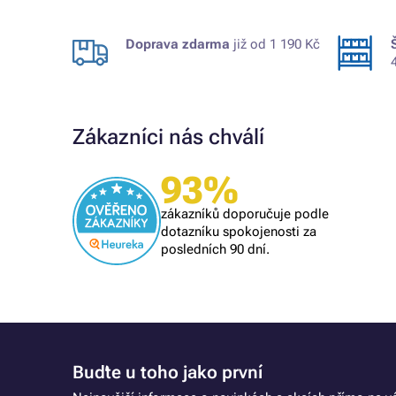
Doprava zdarma
již od 1 190 Kč
Zákazníci nás chválí
93%
Ověřený zákazník
Profi.
zákazníků doporučuje podle
dotazníku spokojenosti za
posledních 90 dní.
Buďte u toho jako první