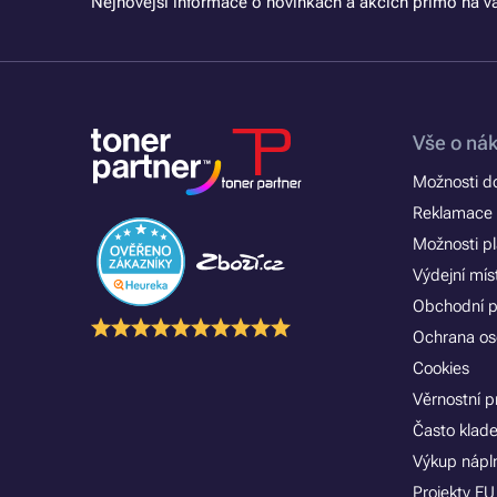
Nejnovější informace o novinkách a akcích přímo na vá
Vše o ná
Možnosti d
Reklamace 
Možnosti p
Výdejní mís
Obchodní 
Ochrana os
Cookies
Věrnostní 
Často klad
Výkup nápln
Projekty EU