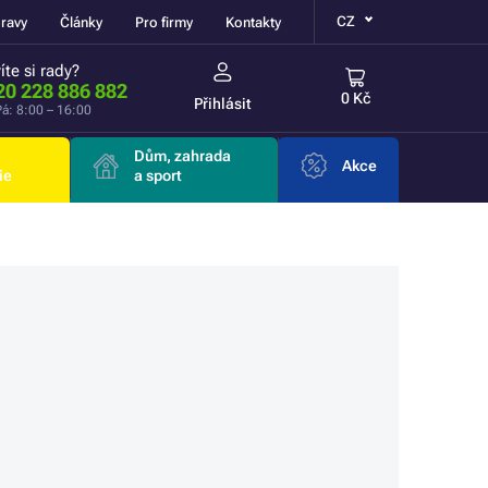
CZ
ravy
Články
Pro firmy
Kontakty
íte si rady?
20 228 886 882
0 Kč
Přihlásit
á: 8:00 – 16:00
Dům, zahrada
Akce
ie
a sport