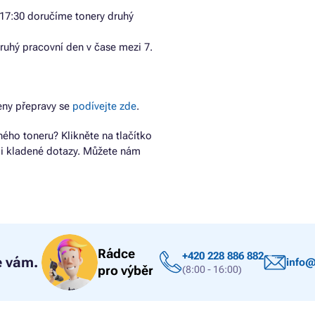
17:30 doručíme tonery druhý
ruhý pracovní den v čase mezi 7.
eny přepravy se
podívejte zde
.
ho toneru? Klikněte na tlačítko
ji kladené dotazy. Můžete nám
Rádce
+420 228 886 882
 vám.
info@
pro výběr
(8:00 - 16:00)