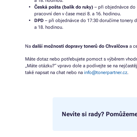
a 18. hodinou.
Česká pošta (balík do ruky)
– při objednávce do 
pracovní den v čase mezi 8. a 16. hodinou.
DPD
– při objednávce do 17:30 doručíme tonery d
a 18. hodinou.
Na
další možnosti dopravy tonerů do Chvalčova
a c
Máte dotaz nebo potřebujete pomoct s výběrem vhodné
„Máte otázku?“ vpravo dole a podívejte se na nejčastě
také napsat na chat nebo na
info@tonerpartner.cz
.
Nevíte si rady?
Pomůžeme