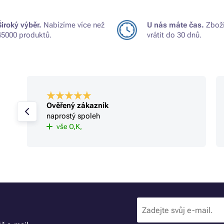
Široký výběr.
Nabízíme více než
U nás máte čas.
Zboží
45000 produktů.
vrátit do 30 dnů.
Ověřený zákazník
naprostý spoleh
vše O,K,