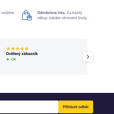
 můžete
Odměníme Vás.
Za každý
nákup získáte věrnostní body.
Ověřený zákazník
Ověře
rychlé
OK
Přihlásit odběr