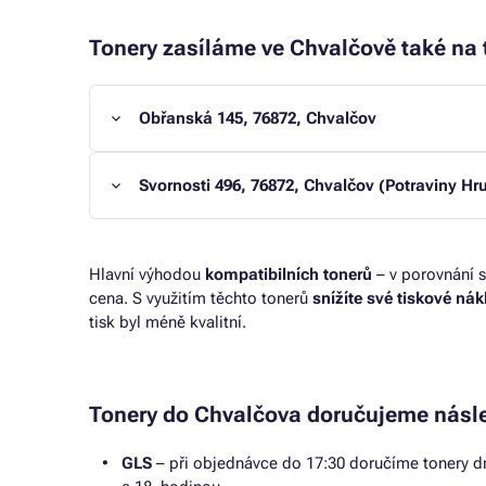
Tonery zasíláme ve Chvalčově také na t
Obřanská 145, 76872, Chvalčov
Svornosti 496, 76872, Chvalčov (Potraviny Hr
Hlavní výhodou
kompatibilních tonerů
– v porovnání s
cena. S využitím těchto tonerů
snížíte své tiskové ná
tisk byl méně kvalitní.
Tonery do Chvalčova doručujeme násle
GLS
– při objednávce do 17:30 doručíme tonery dr