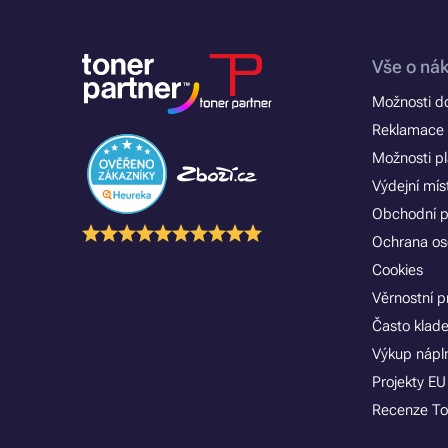
Vše o ná
Možnosti d
Reklamace 
Možnosti p
Výdejní mís
Obchodní 
Ochrana os
Cookies
Věrnostní 
Často klad
Výkup nápln
Projekty EU
Recenze To