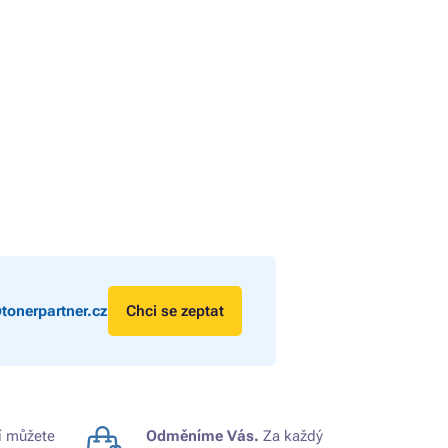
tonerpartner.cz
Chci se zeptat
 můžete
Odměníme Vás.
Za každý