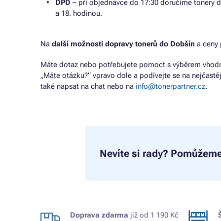
DPD
– při objednávce do 17:30 doručíme tonery d
a 18. hodinou.
Na
další možnosti dopravy tonerů do Dobšín
a ceny 
Máte dotaz nebo potřebujete pomoct s výběrem vhodné
„Máte otázku?“ vpravo dole a podívejte se na nejčastě
také napsat na chat nebo na
info@tonerpartner.cz
.
Nevíte si rady?
Pomůžeme
Doprava zdarma
již od 1 190 Kč