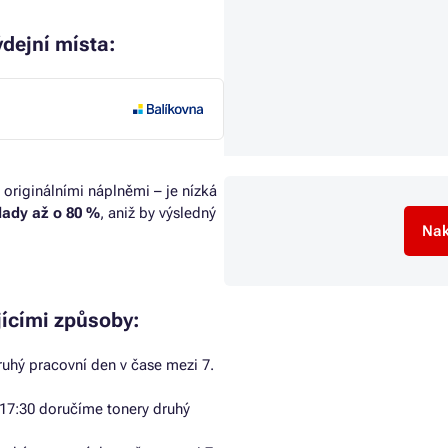
ýdejní místa:
 originálními náplněmi – je nízká
klady až o 80 %
, aniž by výsledný
Nak
ícími způsoby:
uhý pracovní den v čase mezi 7.
17:30 doručíme tonery druhý