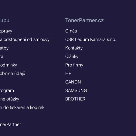
kupu
TonerPartner.cz
opravy
O nás
a odstoupení od smlouvy
CSR Ledum Kamara s.r.o.
latby
Kontakty
ta
Články
podmínky
Pro firmy
obních údajů
HP
CANON
program
SAMSUNG
ené otázky
BROTHER
í do tiskáren a kopírek
nerPartner