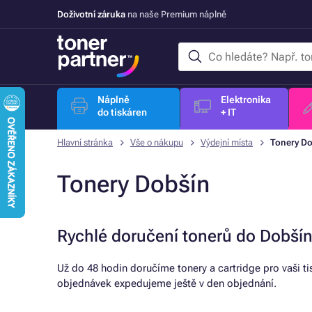
Doživotní záruka
na naše Premium náplně
Náplně
Elektronika
do tiskáren
+ IT
Hlavní stránka
Vše o nákupu
Výdejní místa
Tonery D
Tonery Dobšín
Rychlé doručení tonerů do Dobší
Už do 48 hodin doručíme tonery a cartridge pro vaši t
objednávek expedujeme ještě v den objednání.