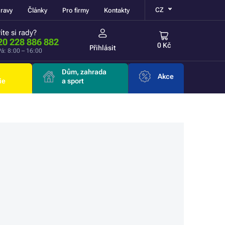
CZ
ravy
Články
Pro firmy
Kontakty
íte si rady?
20 228 886 882
0 Kč
Přihlásit
á: 8:00 – 16:00
Dům, zahrada
Akce
ie
a sport