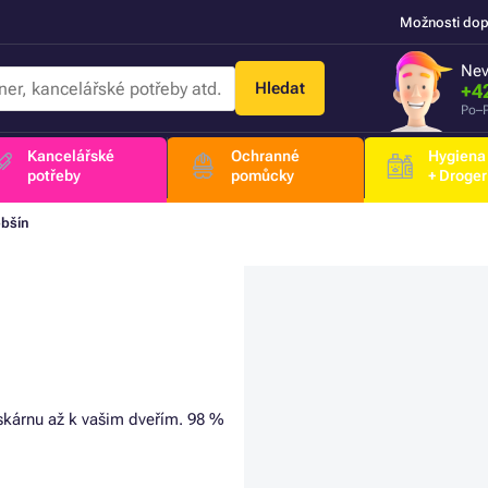
Možnosti dop
Nev
Hledat
+4
Po–P
Kancelářské
Ochranné
Hygiena
potřeby
pomůcky
+ Droger
obšín
n
iskárnu až k vašim dveřím. 98 %