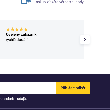
nákup získáte věrnostní body.
Ověřený zákazník
Ověře
rychlé dodání
rychlé
sbírají
objed
Přihlásit odběr
ím
osobních údajů
.