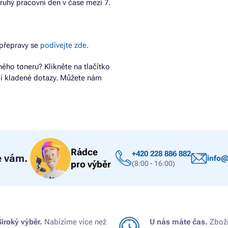
ruhý pracovní den v čase mezi 7.
přepravy se
podívejte zde
.
ho toneru? Klikněte na tlačítko
ji kladené dotazy. Můžete nám
Rádce
+420 228 886 882
 vám.
info@
pro výběr
(8:00 - 16:00)
Široký výběr.
Nabízíme více než
U nás máte čas.
Zboží