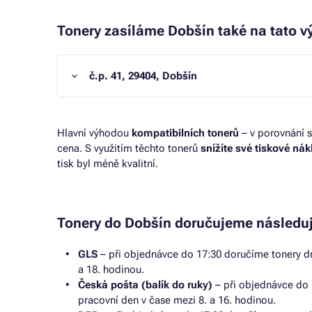
Tonery zasíláme Dobšín také na tato v
č.p. 41, 29404, Dobšín
Hlavní výhodou
kompatibilních tonerů
– v porovnání s
cena. S využitím těchto tonerů
snížíte své tiskové ná
tisk byl méně kvalitní.
Tonery do Dobšín doručujeme následuj
GLS
– při objednávce do 17:30 doručíme tonery dr
a 18. hodinou.
Česká pošta (balík do ruky)
– při objednávce do 
pracovní den v čase mezi 8. a 16. hodinou.