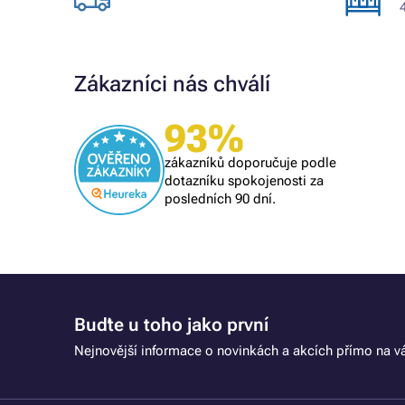
Zákazníci nás chválí
93%
Ověřený zákazník
i se
naprostý spoleh
zákazníků doporučuje podle
 při další
vše O,K,
dotazníku spokojenosti za
posledních 90 dní.
Buďte u toho jako první
Nejnovější informace o novinkách a akcích přímo na vá