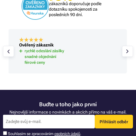
zákazníků doporučuje podle
dotazníku spokojenosti za
posledních 90 dní.
Ověřený zákazník
rychlé odeslání zásilky
snadné objednání
férové ceny
Buďte u toho jako první
Nejnovější informace o novinkách a akcích přímo na váš e-mail.
Přihlásit odběr
Souhlasím se zpracováním
osobních údajů
.