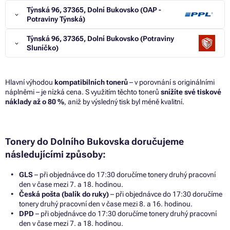
Týnská 96, 37365, Dolní Bukovsko (OAP -
Potraviny Týnská)
Týnská 96, 37365, Dolní Bukovsko (Potraviny
Sluníčko)
Hlavní výhodou
kompatibilních tonerů
– v porovnání s originálními
náplněmi – je nízká cena. S využitím těchto tonerů
snížíte své tiskové
náklady až o 80 %
, aniž by výsledný tisk byl méně kvalitní.
Tonery do Dolního Bukovska doručujeme
následujícími způsoby:
GLS
– při objednávce do 17:30 doručíme tonery druhý pracovní
den v čase mezi 7. a 18. hodinou.
Česká pošta (balík do ruky)
– při objednávce do 17:30 doručíme
tonery druhý pracovní den v čase mezi 8. a 16. hodinou.
DPD
– při objednávce do 17:30 doručíme tonery druhý pracovní
den v čase mezi 7. a 18. hodinou.