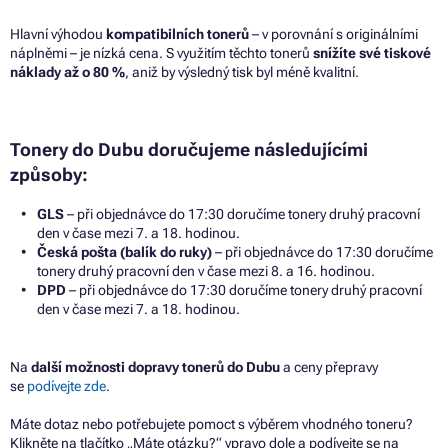
Hlavní výhodou
kompatibilních tonerů
– v porovnání s originálními
náplněmi – je nízká cena. S využitím těchto tonerů
snížíte své tiskové
náklady až o 80 %
, aniž by výsledný tisk byl méně kvalitní.
Tonery do Dubu doručujeme následujícími
způsoby:
GLS
– při objednávce do 17:30 doručíme tonery druhý pracovní
den v čase mezi 7. a 18. hodinou.
Česká pošta (balík do ruky)
– při objednávce do 17:30 doručíme
tonery druhý pracovní den v čase mezi 8. a 16. hodinou.
DPD
– při objednávce do 17:30 doručíme tonery druhý pracovní
den v čase mezi 7. a 18. hodinou.
Na
další možnosti dopravy tonerů do Dubu
a ceny přepravy
se
podívejte zde
.
Máte dotaz nebo potřebujete pomoct s výběrem vhodného toneru?
Klikněte na tlačítko „Máte otázku?“ vpravo dole a podívejte se na