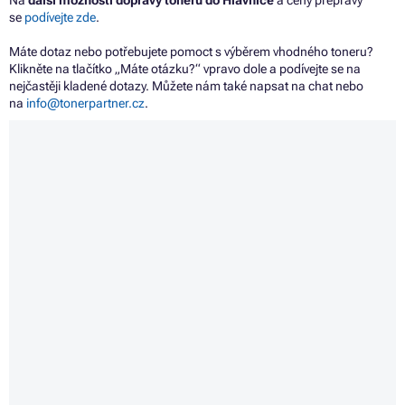
Na
další možnosti dopravy tonerů do Hlavnice
a ceny přepravy
se
podívejte zde
.
Máte dotaz nebo potřebujete pomoct s výběrem vhodného toneru?
Klikněte na tlačítko „Máte otázku?“ vpravo dole a podívejte se na
nejčastěji kladené dotazy. Můžete nám také napsat na chat nebo
na
info@tonerpartner.cz
.