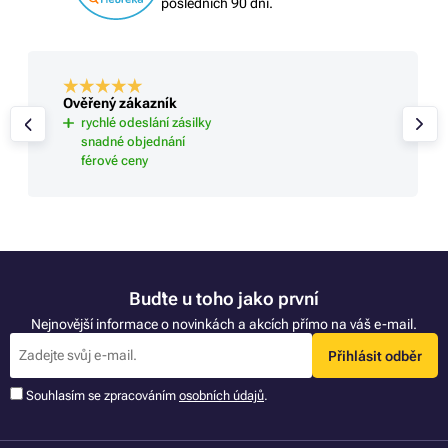
posledních 90 dní.
Ověřený zákazník
rychlé odeslání zásilky
snadné objednání
férové ceny
Buďte u toho jako první
Nejnovější informace o novinkách a akcích přímo na váš e-mail.
Přihlásit odběr
Souhlasím se zpracováním
osobních údajů
.