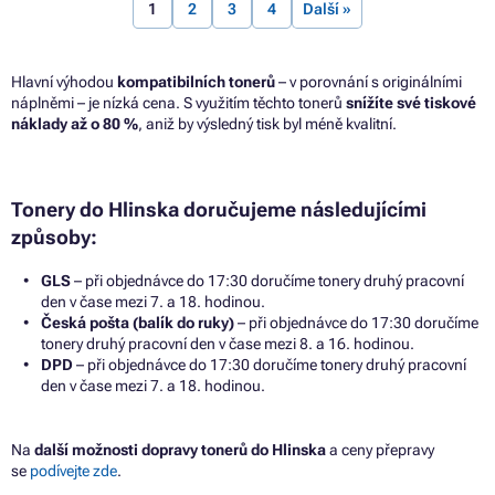
1
2
3
4
Další »
Hlavní výhodou
kompatibilních tonerů
– v porovnání s originálními
náplněmi – je nízká cena. S využitím těchto tonerů
snížíte své tiskové
náklady až o 80 %
, aniž by výsledný tisk byl méně kvalitní.
Tonery do Hlinska doručujeme následujícími
způsoby:
GLS
– při objednávce do 17:30 doručíme tonery druhý pracovní
den v čase mezi 7. a 18. hodinou.
Česká pošta (balík do ruky)
– při objednávce do 17:30 doručíme
tonery druhý pracovní den v čase mezi 8. a 16. hodinou.
DPD
– při objednávce do 17:30 doručíme tonery druhý pracovní
den v čase mezi 7. a 18. hodinou.
Na
další možnosti dopravy tonerů do Hlinska
a ceny přepravy
se
podívejte zde
.