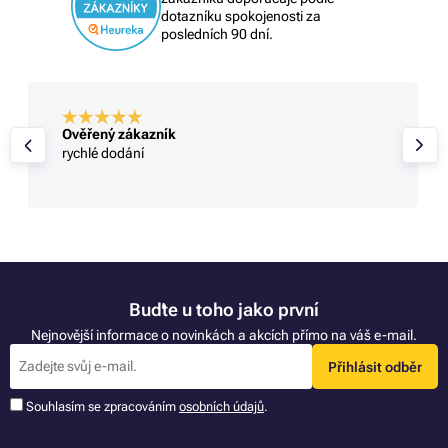
dotazníku spokojenosti za
posledních 90 dní.
Ověřený zákazník
rychlé dodání
Buďte u toho jako první
Nejnovější informace o novinkách a akcích přímo na váš e-mail.
Přihlásit odběr
Souhlasím se zpracováním
osobních údajů
.