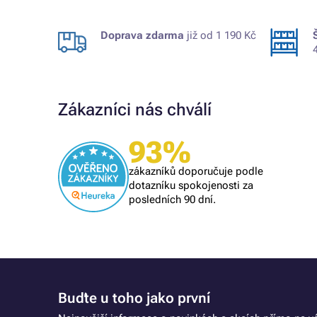
Doprava zdarma
již od 1 190 Kč
Zákazníci nás chválí
93%
Ověřený zákazník
Profi.
zákazníků doporučuje podle
dotazníku spokojenosti za
posledních 90 dní.
Buďte u toho jako první