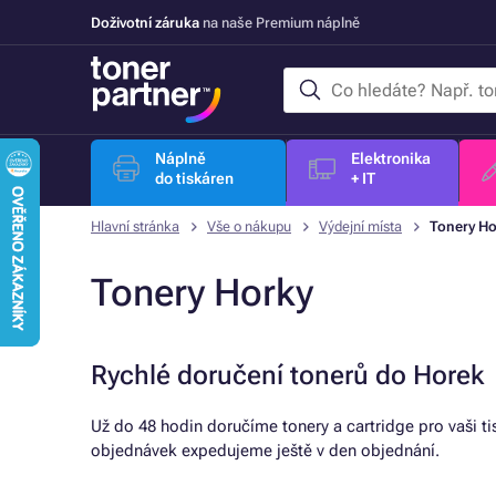
Doživotní záruka
na naše Premium náplně
Náplně
Elektronika
do tiskáren
+ IT
Hlavní stránka
Vše o nákupu
Výdejní místa
Tonery Ho
Tonery Horky
Rychlé doručení tonerů do Horek
Už do 48 hodin doručíme tonery a cartridge pro vaši t
objednávek expedujeme ještě v den objednání.