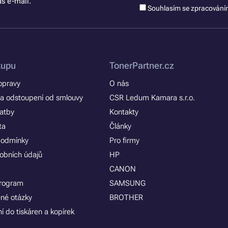
š e-mail.
Souhlasím se zpracován
kupu
TonerPartner.cz
opravy
O nás
a odstoupení od smlouvy
CSR Ledum Kamara s.r.o.
latby
Kontakty
ta
Články
podmínky
Pro firmy
obních údajů
HP
CANON
program
SAMSUNG
ené otázky
BROTHER
í do tiskáren a kopírek