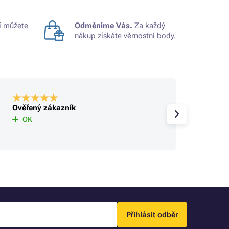
 můžete
Odměníme Vás.
Za každý
nákup získáte věrnostní body.
Ověřený zákazník
Ověře
rychlé
OK
Přihlásit odběr