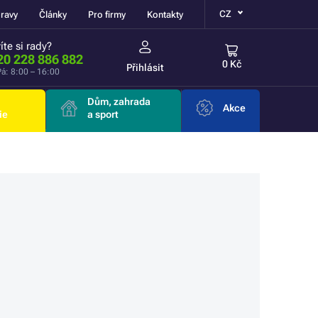
CZ
ravy
Články
Pro firmy
Kontakty
íte si rady?
20 228 886 882
0 Kč
Přihlásit
á: 8:00 – 16:00
Dům, zahrada
Akce
ie
a sport