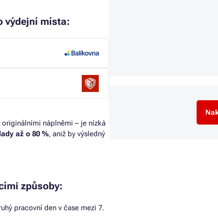
 výdejní místa:
Nak
 originálními náplněmi – je nízká
klady až o 80 %
, aniž by výsledný
cími způsoby:
uhý pracovní den v čase mezi 7.