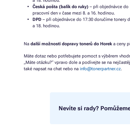
a 18. hodinou.
Česká pošta (balík do ruky)
– při objednávce do 
pracovní den v čase mezi 8. a 16. hodinou.
DPD
– při objednávce do 17:30 doručíme tonery d
a 18. hodinou.
Na
další možnosti dopravy tonerů do Horek
a ceny p
Máte dotaz nebo potřebujete pomoct s výběrem vhodné
„Máte otázku?“ vpravo dole a podívejte se na nejčastě
také napsat na chat nebo na
info@tonerpartner.cz
.
Nevíte si rady?
Pomůžeme