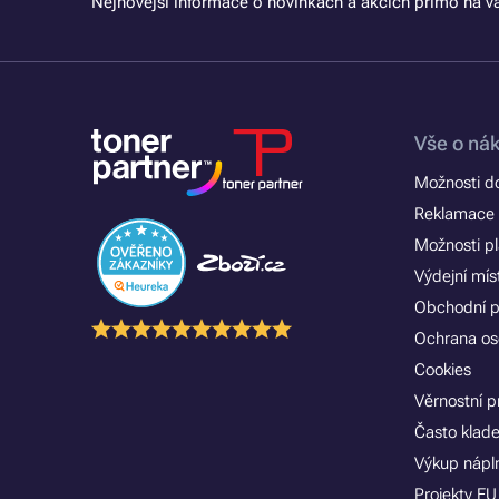
Nejnovější informace o novinkách a akcích přímo na vá
Vše o ná
Možnosti d
Reklamace 
Možnosti p
Výdejní mís
Obchodní 
Ochrana os
Cookies
Věrnostní 
Často klad
Výkup nápln
Projekty EU