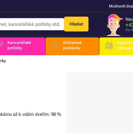
Možnosti dop
Nev
Hledat
+4
Po–P
Kancelářské
Ochranné
Hygiena
potřeby
pomůcky
+ Droger
rky
iskárnu až k vašim dveřím. 98 %