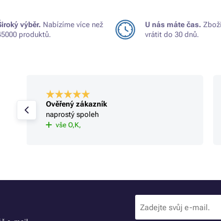
Široký výběr.
Nabízíme více než
U nás máte čas.
Zboží
45000 produktů.
vrátit do 30 dnů.
Ověřený zákazník
naprostý spoleh
vše O,K,