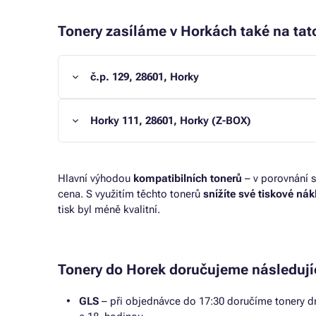
Tonery zasíláme v Horkách také na tato
č.p. 129, 28601, Horky
Horky 111, 28601, Horky (Z-BOX)
Hlavní výhodou
kompatibilních tonerů
– v porovnání s
cena. S využitím těchto tonerů
snížíte své tiskové ná
tisk byl méně kvalitní.
Tonery do Horek doručujeme následují
GLS
– při objednávce do 17:30 doručíme tonery dr