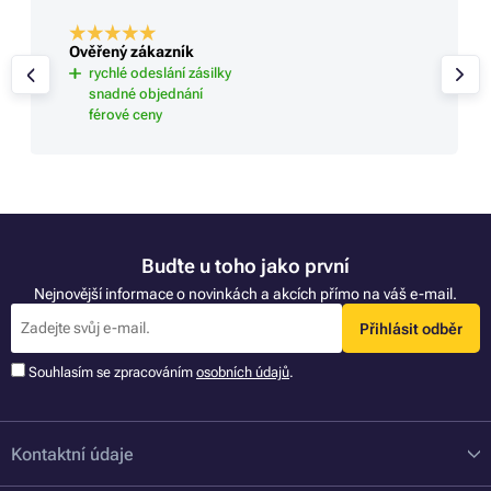
Ověřený zákazník
rychlé odeslání zásilky
snadné objednání
férové ceny
Buďte u toho jako první
Nejnovější informace o novinkách a akcích přímo na váš e-mail.
Přihlásit odběr
Souhlasím se zpracováním
osobních údajů
.
Kontaktní údaje