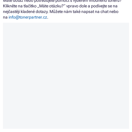
Máte dotaz nebo potřebujete pomoct s výběrem vhodného toneru?
Klikněte na tlačítko „Máte otázku?“ vpravo dole a podívejte se na
nejčastěji kladené dotazy. Můžete nám také napsat na chat nebo
na
info@tonerpartner.cz
.