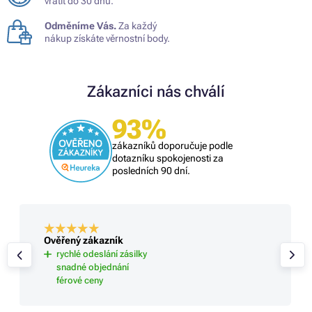
vrátit do 30 dnů.
Odměníme Vás.
Za každý
nákup získáte věrnostní body.
Zákazníci nás chválí
93%
zákazníků doporučuje podle
dotazníku spokojenosti za
posledních 90 dní.
Ověřený zákazník
rychlé odeslání zásilky
snadné objednání
férové ceny