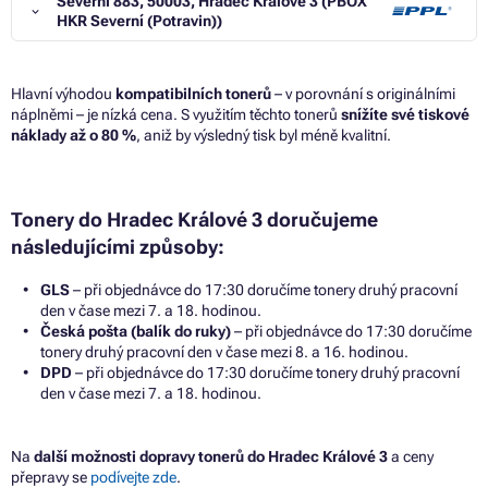
Severní 883, 50003, Hradec Králové 3 (PBOX
HKR Severní (Potravin))
Hlavní výhodou
kompatibilních tonerů
– v porovnání s originálními
náplněmi – je nízká cena. S využitím těchto tonerů
snížíte své tiskové
náklady až o 80 %
, aniž by výsledný tisk byl méně kvalitní.
Tonery do Hradec Králové 3 doručujeme
následujícími způsoby:
GLS
– při objednávce do 17:30 doručíme tonery druhý pracovní
den v čase mezi 7. a 18. hodinou.
Česká pošta (balík do ruky)
– při objednávce do 17:30 doručíme
tonery druhý pracovní den v čase mezi 8. a 16. hodinou.
DPD
– při objednávce do 17:30 doručíme tonery druhý pracovní
den v čase mezi 7. a 18. hodinou.
Na
další možnosti dopravy tonerů do Hradec Králové 3
a ceny
přepravy se
podívejte zde
.