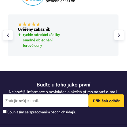
posledních 90 dní.
Ověřený zákazník
rychlé odeslání zásilky
snadné objednání
férové ceny
Buďte u toho jako první
Nejnovější informace o novinkách a akcích přímo na váš e-mail.
Přihlásit odběr
Souhlasím se zpracováním
osobních údajů
.