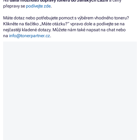
Na
další možnosti dopravy tonerů do Janských Lázní
a ceny
přepravy se
podívejte zde
.
Máte dotaz nebo potřebujete pomoct s výběrem vhodného toneru?
Klikněte na tlačítko „Máte otázku?“ vpravo dole a podívejte se na
nejčastěji kladené dotazy. Můžete nám také napsat na chat nebo
na
info@tonerpartner.cz
.