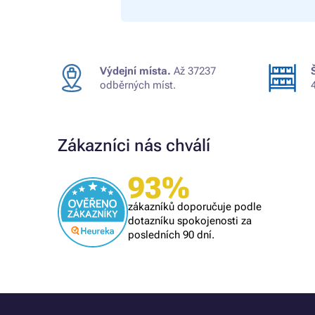
Výdejní místa.
Až 37237
odběrných míst.
Zákazníci nás chválí
Ověřený zákazník
93%
Všechno proběhlo k mé spokojenosti
zákazníků doporučuje podle
dotazníku spokojenosti za
posledních 90 dní.