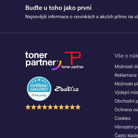
Buďte u toho jako první
Nejnovější informace o novinkách a akcích přímo na vá
Vše o ná
Možnosti d
Reklamace 
Možnosti p
Výdejní mís
Obchodní 
Ochrana os
Cookies
Věrnostní 
Často klad