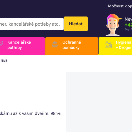
Možnosti dop
Nev
Hledat
+4
Po–P
Kancelářské
Ochranné
Hygiena
potřeby
pomůcky
+ Droger
hlava
iskárnu až k vašim dveřím. 98 %