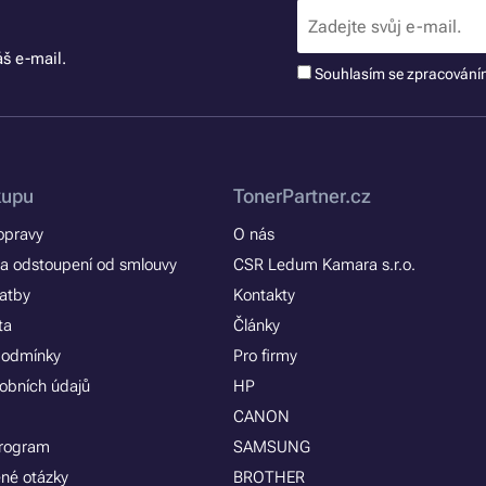
š e-mail.
Souhlasím se zpracován
kupu
TonerPartner.cz
opravy
O nás
a odstoupení od smlouvy
CSR Ledum Kamara s.r.o.
latby
Kontakty
ta
Články
podmínky
Pro firmy
obních údajů
HP
CANON
program
SAMSUNG
ené otázky
BROTHER