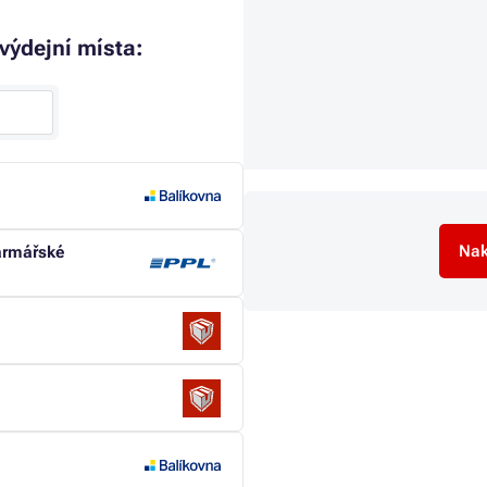
 výdejní místa:
Nak
farmářské