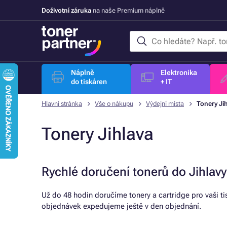
Doživotní záruka
na naše Premium náplně
Náplně
Elektronika
do tiskáren
+ IT
Hlavní stránka
Vše o nákupu
Výdejní místa
Tonery Ji
Tonery Jihlava
Rychlé doručení tonerů do Jihlavy
Už do 48 hodin doručíme tonery a cartridge pro vaši t
objednávek expedujeme ještě v den objednání.