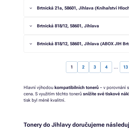
Brtnická 21a, 58601, Jihlava (Knihařství Hloc
Brtnická 818/12, 58601, Jihlava
Brtnická 818/12, 58601, Jihlava (ABOX JIH Brt
1
2
3
4
13
Hlavní výhodou
kompatibilních tonerů
– v porovnání s
cena. S využitím těchto tonerů
snížíte své tiskové ná
tisk byl méně kvalitní.
Tonery do Jihlavy doručujeme následu