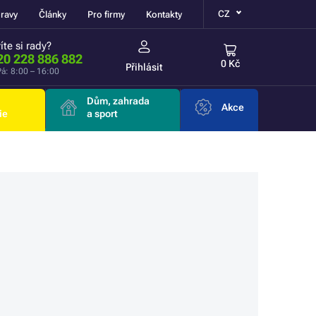
CZ
ravy
Články
Pro firmy
Kontakty
íte si rady?
20 228 886 882
0 Kč
Přihlásit
á: 8:00 – 16:00
Dům, zahrada
Akce
ie
a sport