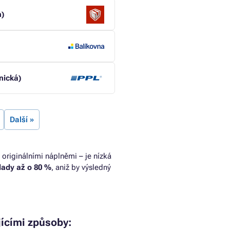
h)
nická)
Další »
 originálními náplněmi – je nízká
klady až o 80 %
, aniž by výsledný
jícími způsoby: