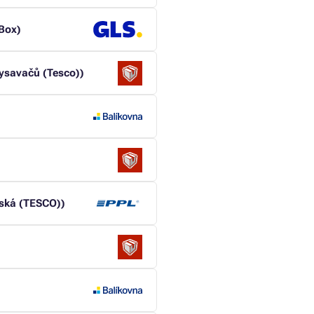
lBox)
vysavačů (Tesco))
nská (TESCO))