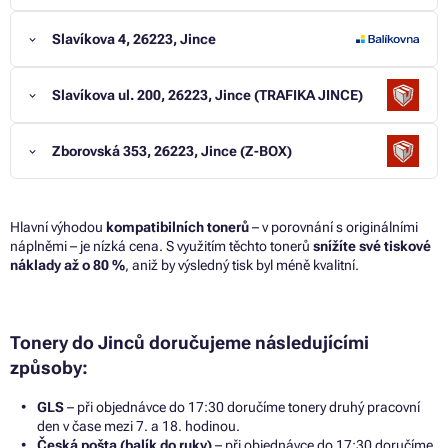
Slavíkova 4, 26223, Jince
Slavíkova ul. 200, 26223, Jince (TRAFIKA JINCE)
Zborovská 353, 26223, Jince (Z-BOX)
Hlavní výhodou
kompatibilních tonerů
– v porovnání s originálními
náplněmi – je nízká cena. S využitím těchto tonerů
snížíte své tiskové
náklady až o 80 %
, aniž by výsledný tisk byl méně kvalitní.
Tonery do Jinců doručujeme následujícími
způsoby:
GLS
– při objednávce do 17:30 doručíme tonery druhý pracovní
den v čase mezi 7. a 18. hodinou.
Česká pošta (balík do ruky)
– při objednávce do 17:30 doručíme