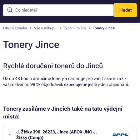
Hledat
Menu
Hlavní stránka
Vše o nákupu
Výdejní místa
Tonery Jince
Tonery Jince
Rychlé doručení tonerů do Jinců
Už do 48 hodin doručíme tonery a cartridge pro vaši tiskárnu až k
vašim dveřím. 98 % objednávek expedujeme ještě v den objednání.
Tonery zasíláme v Jincích také na tato výdejní
místa:
J. Žižky 390, 26223, Jince (ABOX JNC J.
Žižky (Coop))