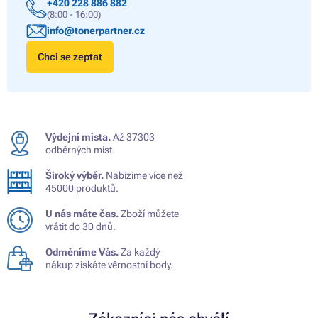
+420 228 886 882
(8:00 - 16:00)
info@tonerpartner.cz
Chci se zeptat
Výdejní místa.
Až 37303
odběrných míst.
Široký výběr.
Nabízíme více než
45000 produktů.
U nás máte čas.
Zboží můžete
vrátit do 30 dnů.
Odměníme Vás.
Za každý
nákup získáte věrnostní body.