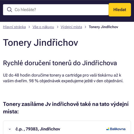
Hledat
Menu
Hlavní stránka
Vše o nákupu
Výdejní místa
Tonery Jindřichov
Tonery Jindřichov
Rychlé doručení tonerů do Jindřichova
Už do 48 hodin doručíme tonery a cartridge pro vaši tiskárnu až k
vašim dveřím. 98 % objednávek expedujeme ještě v den objednání.
Tonery zasíláme Jv indřichově také na tato výdejní
místa:
č.p. , 79383, Jindřichov