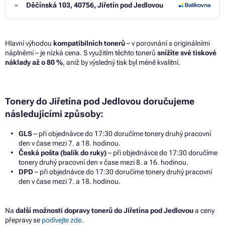
Děčínská 103, 40756, Jiřetín pod Jedlovou
Hlavní výhodou
kompatibilních tonerů
– v porovnání s originálními
náplněmi – je nízká cena. S využitím těchto tonerů
snížíte své tiskové
náklady až o 80 %
, aniž by výsledný tisk byl méně kvalitní.
Tonery do Jiřetína pod Jedlovou doručujeme
následujícími způsoby:
GLS
– při objednávce do 17:30 doručíme tonery druhý pracovní
den v čase mezi 7. a 18. hodinou.
Česká pošta (balík do ruky)
– při objednávce do 17:30 doručíme
tonery druhý pracovní den v čase mezi 8. a 16. hodinou.
DPD
– při objednávce do 17:30 doručíme tonery druhý pracovní
den v čase mezi 7. a 18. hodinou.
Na
další možnosti dopravy tonerů do Jiřetína pod Jedlovou
a ceny
přepravy se
podívejte zde
.