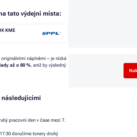
a tato výdejní místa:
BOX KME
 originálními náplněmi – je nízká
klady až o 80 %
, aniž by výsledný
Nak
 následujícími
uhý pracovní den v čase mezi 7.
17:30 doručíme tonery druhý