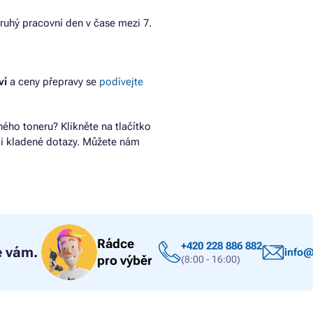
ruhý pracovní den v čase mezi 7.
ví
a ceny přepravy se
podívejte
ho toneru? Klikněte na tlačítko
ji kladené dotazy. Můžete nám
Rádce
+420 228 886 882
 vám.
info@
pro výběr
(8:00 - 16:00)