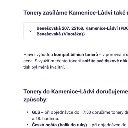
Tonery zasíláme Kamenice-Ládví také n
Benešovská 207, 25168, Kamenice-Ládví (P
Benešovská (Vinotéka))
Hlavní výhodou
kompatibilních tonerů
– v porovnání s
cena. S využitím těchto tonerů
snížíte své tiskové ná
tisk byl méně kvalitní.
Tonery do Kamenice-Ládví doručujeme
způsoby:
GLS
– při objednávce do 17:30 doručíme tonery dr
a 18. hodinou.
Česká pošta (balík do ruky)
– při objednávce do 