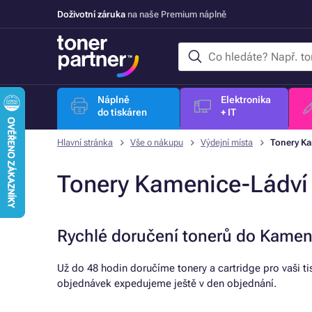
Doživotní záruka
na naše Premium náplně
Náplně
Elektronika
do tiskáren
+ IT
Hlavní stránka
Vše o nákupu
Výdejní místa
Tonery Ka
Tonery Kamenice-Ládví
Rychlé doručení tonerů do Kamen
Už do 48 hodin doručíme tonery a cartridge pro vaši t
objednávek expedujeme ještě v den objednání.