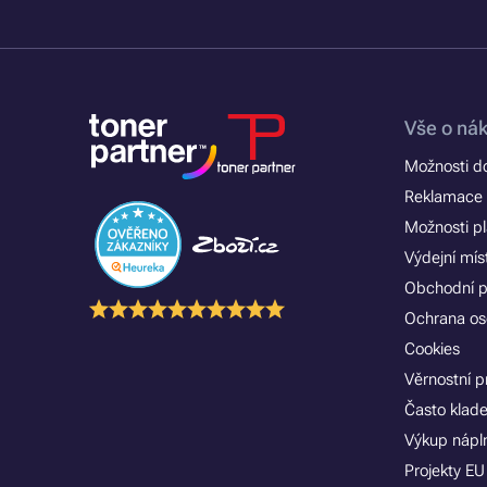
Vše o ná
Možnosti d
Reklamace 
Možnosti p
Výdejní mís
Obchodní 
Ochrana os
Cookies
Věrnostní 
Často klad
Výkup nápln
Projekty EU