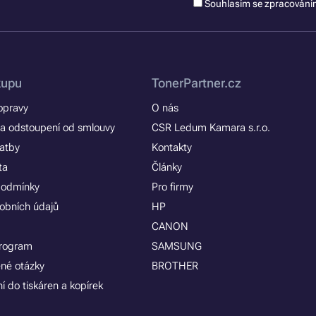
Souhlasím se zpracován
kupu
TonerPartner.cz
opravy
O nás
a odstoupení od smlouvy
CSR Ledum Kamara s.r.o.
latby
Kontakty
ta
Články
podmínky
Pro firmy
obních údajů
HP
CANON
program
SAMSUNG
ené otázky
BROTHER
í do tiskáren a kopírek