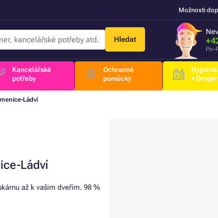
Možnosti dop
Nev
Hledat
+4
Po–P
Kancelářské
Ochranné
Hygiena
potřeby
pomůcky
+ Droger
menice-Ládví
ice-Ládví
iskárnu až k vašim dveřím. 98 %