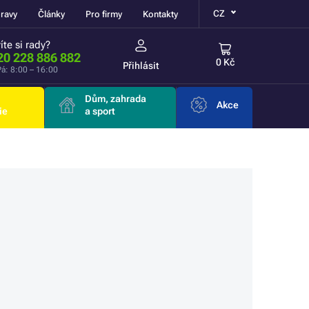
CZ
ravy
Články
Pro firmy
Kontakty
íte si rady?
20 228 886 882
0 Kč
Přihlásit
á: 8:00 – 16:00
Dům, zahrada
Akce
ie
a sport