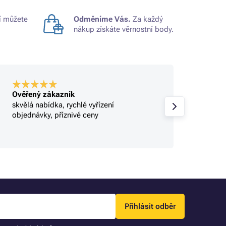
 můžete
Odměníme Vás.
Za každý
nákup získáte věrnostní body.
Ověřený zákazník
Ověře
skvělá nabídka, rychlé vyřízení
Profi.
objednávky, příznivé ceny
Přihlásit odběr