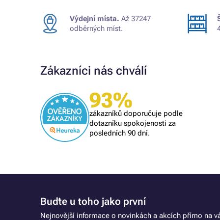
Výdejní místa.
Až 37247
odběrných míst.
Zákazníci nás chválí
Ověřený zákazník
93%
Všechno proběhlo k mé spokojenosti
zákazníků doporučuje podle
dotazníku spokojenosti za
posledních 90 dní.
Buďte u toho jako první
Nejnovější informace o novinkách a akcích přímo na vá