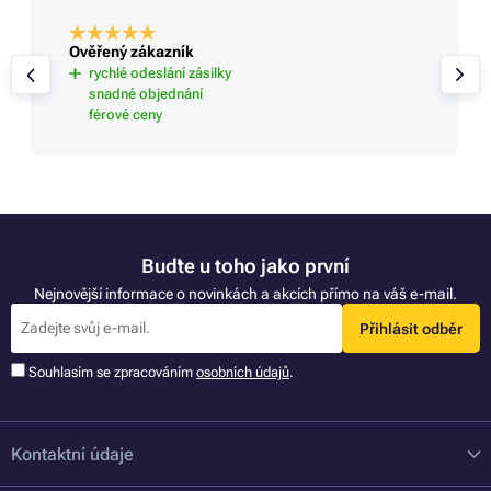
Ověřený zákazník
rychlé odeslání zásilky
snadné objednání
férové ceny
Buďte u toho jako první
Nejnovější informace o novinkách a akcích přímo na váš e-mail.
Přihlásit odběr
Souhlasím se zpracováním
osobních údajů
.
Kontaktní údaje