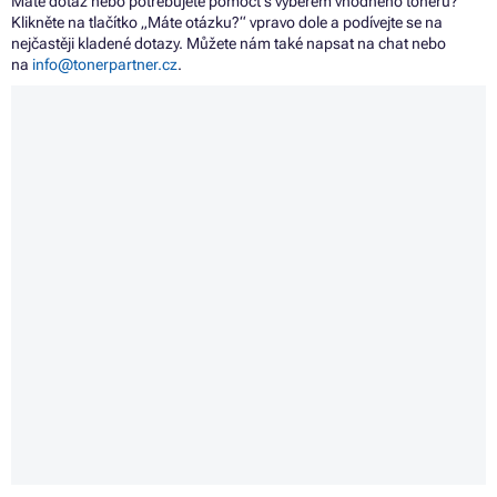
Máte dotaz nebo potřebujete pomoct s výběrem vhodného toneru?
Klikněte na tlačítko „Máte otázku?“ vpravo dole a podívejte se na
nejčastěji kladené dotazy. Můžete nám také napsat na chat nebo
na
info@tonerpartner.cz
.