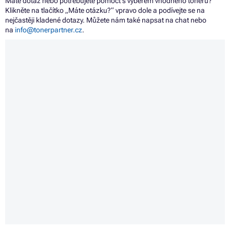
Máte dotaz nebo potřebujete pomoct s výběrem vhodného toneru?
Klikněte na tlačítko „Máte otázku?“ vpravo dole a podívejte se na
nejčastěji kladené dotazy. Můžete nám také napsat na chat nebo
na
info@tonerpartner.cz
.