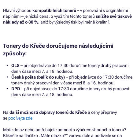
Hlavní výhodou
kompatibilních tonerů
– v porovnání s originálními
náplněmi – je nízká cena. S využitím těchto tonerů
snížíte své tiskové
náklady až o 80 %
, aniž by výsledný tisk byl méně kvalitní.
Tonery do Křeče doručujeme následujícími
způsoby:
GLS
– při objednávce do 17:30 doručíme tonery druhý pracovní
den v čase mezi 7. a 18. hodinou.
Česká pošta (balík do ruky)
– při objednávce do 17:30 doručíme
tonery druhý pracovní den v čase mezi 8. a 16. hodinou.
DPD
– při objednávce do 17:30 doručíme tonery druhý pracovní
den v čase mezi 7. a 18. hodinou.
Na
další možnosti dopravy tonerů do Křeče
a ceny přepravy
se
podívejte zde
.
Máte dotaz nebo potřebujete pomoct s výběrem vhodného toneru?
Klikněte na tlačítko „Máte otázku?“ vpravo dole a podívejte se na