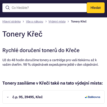
Hledat
Menu
Hlavní stránka
Vše o nákupu
Výdejní místa
Tonery Křeč
Tonery Křeč
Rychlé doručení tonerů do Křeče
Už do 48 hodin doručíme tonery a cartridge pro vaši tiskárnu až k
vašim dveřím. 98 % objednávek expedujeme ještě v den objednání.
Tonery zasíláme v Křeči také na tato výdejní místa:
č.p. 95, 39495, Křeč