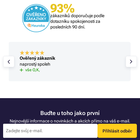
93%
zákazníků doporučuje podle
dotazníku spokojenosti za
posledních 90 dní.
Ověřený zákazník
naprostý spoleh
vše O,K,
Buďte u toho jako první
Nejnovější informace o novinkách a akcích přímo na váš e-mail.
Přihlásit odběr