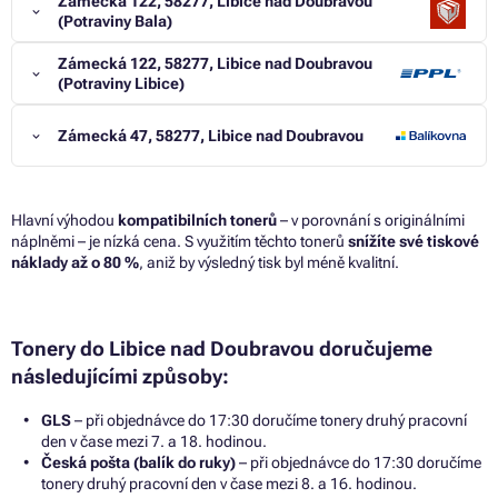
Zámecká 122, 58277, Libice nad Doubravou
(Potraviny Bala)
Zámecká 122, 58277, Libice nad Doubravou
(Potraviny Libice)
Zámecká 47, 58277, Libice nad Doubravou
Hlavní výhodou
kompatibilních tonerů
– v porovnání s originálními
náplněmi – je nízká cena. S využitím těchto tonerů
snížíte své tiskové
náklady až o 80 %
, aniž by výsledný tisk byl méně kvalitní.
Tonery do Libice nad Doubravou doručujeme
následujícími způsoby:
GLS
– při objednávce do 17:30 doručíme tonery druhý pracovní
den v čase mezi 7. a 18. hodinou.
Česká pošta (balík do ruky)
– při objednávce do 17:30 doručíme
tonery druhý pracovní den v čase mezi 8. a 16. hodinou.