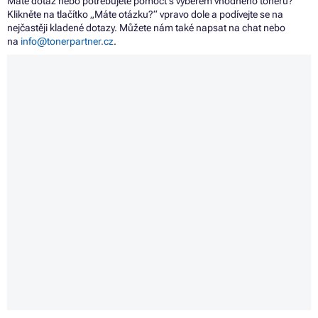
Máte dotaz nebo potřebujete pomoct s výběrem vhodného toneru?
Klikněte na tlačítko „Máte otázku?“ vpravo dole a podívejte se na
nejčastěji kladené dotazy. Můžete nám také napsat na chat nebo
na
info@tonerpartner.cz
.