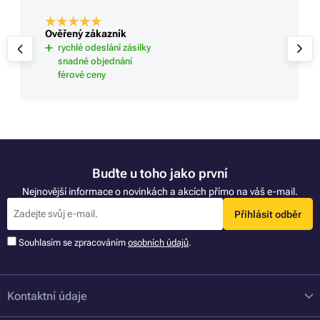
Ověřený zákazník
rychlé odeslání zásilky
snadné objednání
férové ceny
Buďte u toho jako první
Nejnovější informace o novinkách a akcích přímo na váš e-mail.
Přihlásit odběr
Souhlasím se zpracováním
osobních údajů
.
Kontaktní údaje