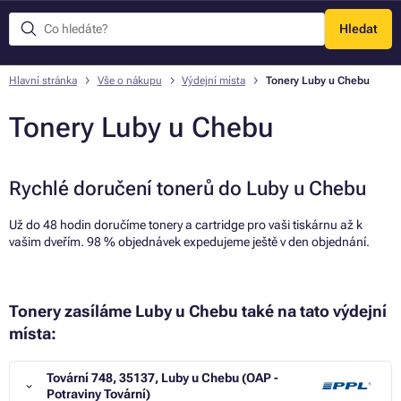
Hledat
Menu
Hlavní stránka
Vše o nákupu
Výdejní místa
Tonery Luby u Chebu
Tonery Luby u Chebu
Rychlé doručení tonerů do Luby u Chebu
Už do 48 hodin doručíme tonery a cartridge pro vaši tiskárnu až k
vašim dveřím. 98 % objednávek expedujeme ještě v den objednání.
Tonery zasíláme Luby u Chebu také na tato výdejní
místa:
Tovární 748, 35137, Luby u Chebu (OAP -
Potraviny Tovární)