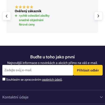
Ověřený zákazník
rychlé odeslání zásilky
snadné objednání
férové ceny
Buďte u toho jako první
Nejnovější informace o novinkách a akcích přímo na váš e-mail.
Přihlásit odběr
Souhlasím se zpracováním
osobních údajů
.
Kontaktní údaje