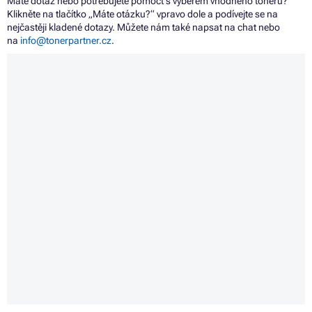
Máte dotaz nebo potřebujete pomoct s výběrem vhodného toneru?
Klikněte na tlačítko „Máte otázku?“ vpravo dole a podívejte se na
nejčastěji kladené dotazy. Můžete nám také napsat na chat nebo
na
info@tonerpartner.cz
.