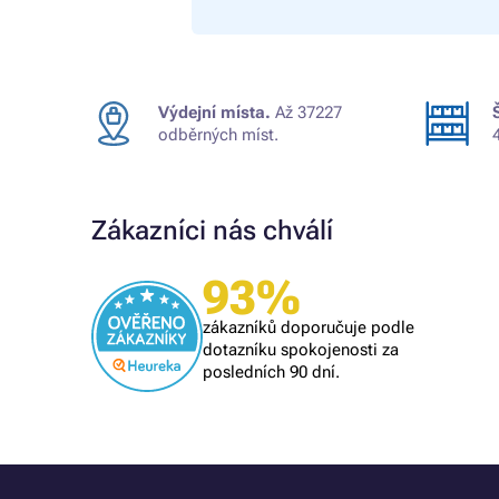
Výdejní místa.
Až 37227
odběrných míst.
Zákazníci nás chválí
Ověřený zákazník
93%
Všechno proběhlo k mé spokojenosti
zákazníků doporučuje podle
dotazníku spokojenosti za
posledních 90 dní.