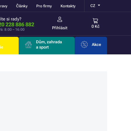
CZ
ravy
Články
Pro firmy
Kontakty
íte si rady?
20 228 886 882
0 Kč
Přihlásit
á: 8:00 – 16:00
Dům, zahrada
Akce
ie
a sport