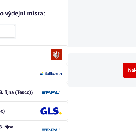
o výdejní místa:
Nak
. října (Tesco))
ox)
. října