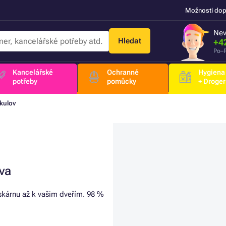
Možnosti dop
Nev
Hledat
+4
Po–P
Kancelářské
Ochranné
Hygiena
potřeby
pomůcky
+ Droger
kulov
va
iskárnu až k vašim dveřím. 98 %