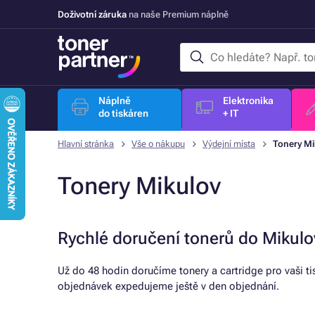
Doživotní záruka
na naše Premium náplně
Náplně
Elektronika
do tiskáren
+ IT
Hlavní stránka
Vše o nákupu
Výdejní místa
Tonery Mi
Tonery Mikulov
Rychlé doručení tonerů do Mikulo
Už do 48 hodin doručíme tonery a cartridge pro vaši t
objednávek expedujeme ještě v den objednání.