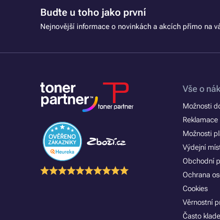
Buďte u toho jako první
Nejnovější informace o novinkách a akcích přímo na vá
Vše o ná
Možnosti d
Reklamace 
Možnosti p
Výdejní mís
Obchodní 
Ochrana os
Cookies
Věrnostní 
Často klad