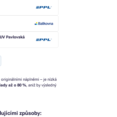
MUV Pavlovská
 originálními náplněmi – je nízká
klady až o 80 %
, aniž by výsledný
ujícími způsoby: