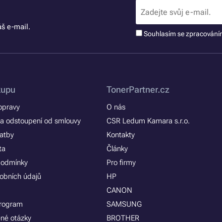
š e-mail.
Souhlasím se zpracován
kupu
TonerPartner.cz
opravy
O nás
a odstoupení od smlouvy
CSR Ledum Kamara s.r.o.
latby
Kontakty
ta
Články
podmínky
Pro firmy
obních údajů
HP
CANON
program
SAMSUNG
ené otázky
BROTHER