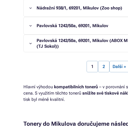
Nádražní 938/1, 69201, Mikulov (Zoo shop)
Pavlovská 1242/50a, 69201, Mikulov
Pavlovská 1242/50a, 69201, Mikulov (ABOX 
(TJ Sokol))
1
2
Další »
Hlavní výhodou
kompatibilních tonerů
– v porovnání s
cena. S využitím těchto tonerů
snížíte své tiskové ná
tisk byl méně kvalitní.
Tonery do Mikulova doručujeme násled