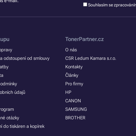
š e-mail.
Souhlasím se zpracován
kupu
TonerPartner.cz
opravy
O nás
a odstoupení od smlouvy
CSR Ledum Kamara s.r.o.
latby
Kontakty
ta
Články
podmínky
Pro firmy
obních údajů
HP
CANON
program
SAMSUNG
ené otázky
BROTHER
í do tiskáren a kopírek