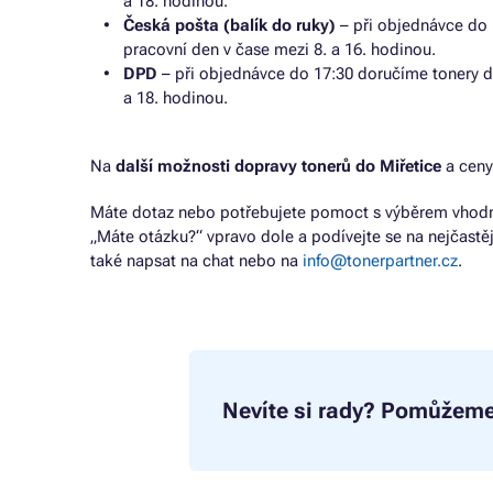
a 18. hodinou.
Česká pošta (balík do ruky)
– při objednávce do 
pracovní den v čase mezi 8. a 16. hodinou.
DPD
– při objednávce do 17:30 doručíme tonery d
a 18. hodinou.
Na
další možnosti dopravy tonerů do Miřetice
a ceny
Máte dotaz nebo potřebujete pomoct s výběrem vhodné
„Máte otázku?“ vpravo dole a podívejte se na nejčastě
také napsat na chat nebo na
info@tonerpartner.cz
.
Nevíte si rady?
Pomůžeme