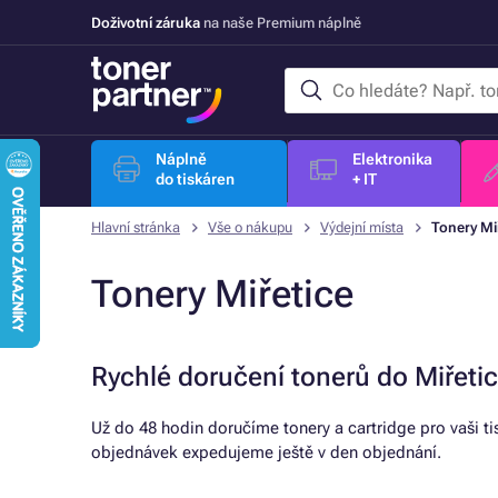
Doživotní záruka
na naše Premium náplně
Náplně
Elektronika
do tiskáren
+ IT
Hlavní stránka
Vše o nákupu
Výdejní místa
Tonery Mi
Tonery Miřetice
Rychlé doručení tonerů do Miřeti
Už do 48 hodin doručíme tonery a cartridge pro vaši t
objednávek expedujeme ještě v den objednání.