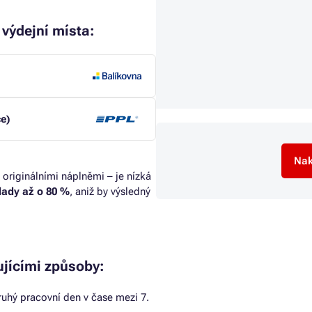
 výdejní místa:
ce)
Nak
 originálními náplněmi – je nízká
klady až o 80 %
, aniž by výsledný
ujícími způsoby:
uhý pracovní den v čase mezi 7.