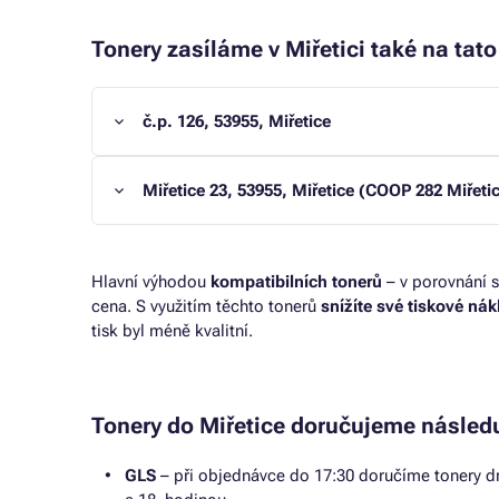
Tonery zasíláme v Miřetici také na tato
č.p. 126, 53955, Miřetice
Miřetice 23, 53955, Miřetice (COOP 282 Miřeti
Hlavní výhodou
kompatibilních tonerů
– v porovnání s
cena. S využitím těchto tonerů
snížíte své tiskové ná
tisk byl méně kvalitní.
Tonery do Miřetice doručujeme násled
GLS
– při objednávce do 17:30 doručíme tonery dr