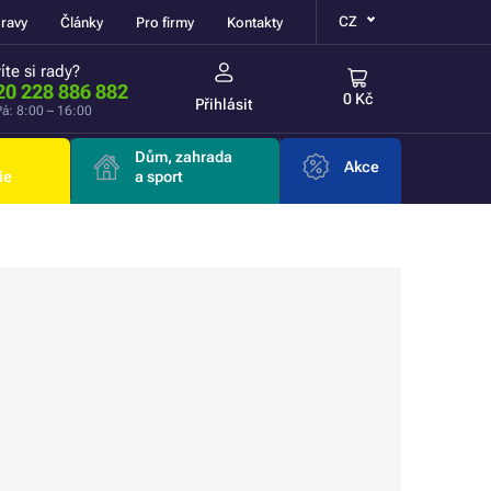
CZ
ravy
Články
Pro firmy
Kontakty
íte si rady?
20 228 886 882
0 Kč
Přihlásit
á: 8:00 – 16:00
Dům, zahrada
Akce
ie
a sport