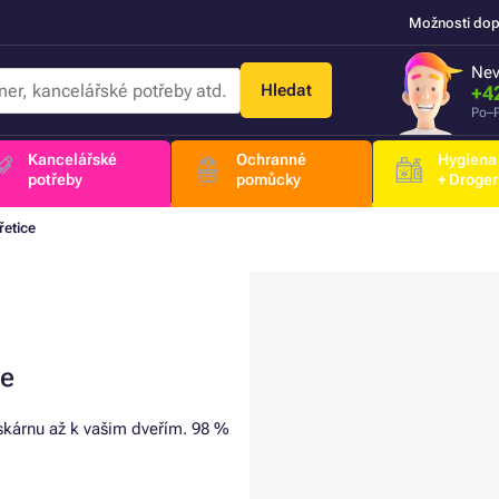
Možnosti dop
Nev
Hledat
+4
Po–P
Kancelářské
Ochranné
Hygiena
potřeby
pomůcky
+ Droger
řetice
ce
iskárnu až k vašim dveřím. 98 %