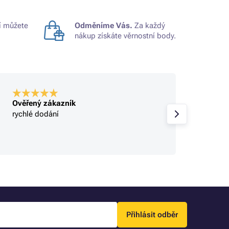
 můžete
Odměníme Vás.
Za každý
nákup získáte věrnostní body.
Ověřený zákazník
Ověře
rychlé dodání
rychlé
sbírají
objed
Přihlásit odběr