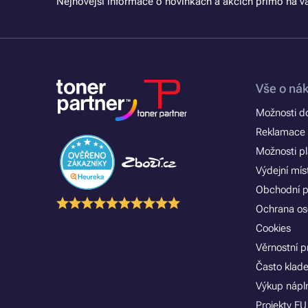
Nejnovější informace o novinkách a akcích přímo na vá
Vše o ná
Možnosti d
Reklamace 
Možnosti p
Výdejní mís
Obchodní 
Ochrana os
Cookies
Věrnostní 
Často klad
Výkup nápln
Projekty EU