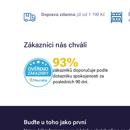
Doprava zdarma
již od 1 190 Kč
Zákazníci nás chválí
93%
Ověřený zákazník
i se
naprostý spoleh
zákazníků doporučuje podle
 při další
vše O,K,
dotazníku spokojenosti za
posledních 90 dní.
Buďte u toho jako první