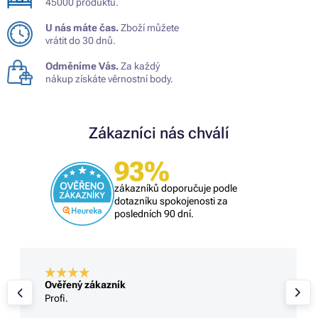
45000 produktů.
U nás máte čas.
Zboží můžete
vrátit do 30 dnů.
Odměníme Vás.
Za každý
nákup získáte věrnostní body.
Zákazníci nás chválí
93%
zákazníků doporučuje podle
dotazníku spokojenosti za
posledních 90 dní.
Ověřený zákazník
Profi.