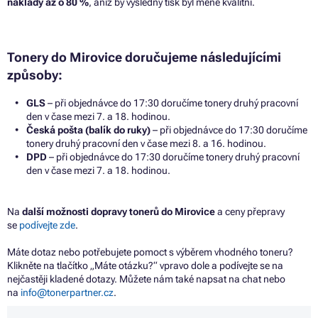
náklady až o 80 %
, aniž by výsledný tisk byl méně kvalitní.
Tonery do Mirovice doručujeme následujícími
způsoby:
GLS
– při objednávce do 17:30 doručíme tonery druhý pracovní
den v čase mezi 7. a 18. hodinou.
Česká pošta (balík do ruky)
– při objednávce do 17:30 doručíme
tonery druhý pracovní den v čase mezi 8. a 16. hodinou.
DPD
– při objednávce do 17:30 doručíme tonery druhý pracovní
den v čase mezi 7. a 18. hodinou.
Na
další možnosti dopravy tonerů do Mirovice
a ceny přepravy
se
podívejte zde
.
Máte dotaz nebo potřebujete pomoct s výběrem vhodného toneru?
Klikněte na tlačítko „Máte otázku?“ vpravo dole a podívejte se na
nejčastěji kladené dotazy. Můžete nám také napsat na chat nebo
na
info@tonerpartner.cz
.