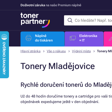
Doživotní záruka
na naše Premium náplně
Náplně
Elektronika
do tiskáren
+ IT
Hlavní stránka
Vše o nákupu
Výdejní místa
Tonery Ml
Tonery Mladějovice
Rychlé doručení tonerů do Mladěj
Už do 48 hodin doručíme tonery a cartridge pro vaši t
objednávek expedujeme ještě v den objednání.