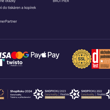
ené otázky
BROTHER
í do tiskáren a kopírek
nerPartner