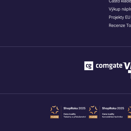
Často klad
Výkup nápln
Projekty EU
Recenze To