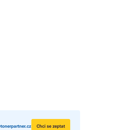
tonerpartner.cz
Chci se zeptat