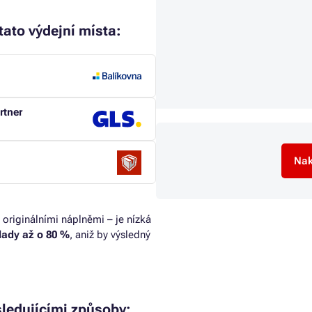
tato výdejní místa:
rtner
Nak
 originálními náplněmi – je nízká
klady až o 80 %
, aniž by výsledný
ledujícími způsoby: