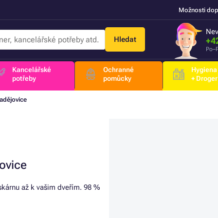
Možnosti dop
Nev
Hledat
+4
Po–P
Kancelářské
Ochranné
Hygiena
potřeby
pomůcky
+ Droger
adějovice
ovice
iskárnu až k vašim dveřím. 98 %