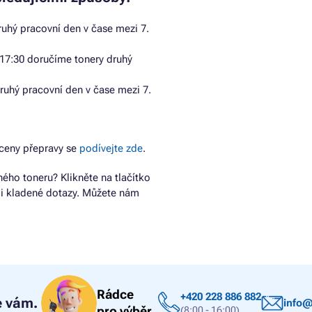
uhý pracovní den v čase mezi 7.
17:30 doručíme tonery druhý
ruhý pracovní den v čase mezi 7.
ceny přepravy se
podívejte zde
.
ho toneru? Klikněte na tlačítko
ji kladené dotazy. Můžete nám
Rádce
+420 228 886 882
 vám.
info@
pro výběr
(8:00 - 16:00)