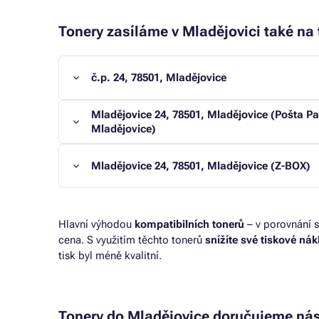
Tonery zasíláme v Mladějovici také na 
č.p. 24, 78501, Mladějovice
Mladějovice 24, 78501, Mladějovice (Pošta Pa
Mladějovice)
Mladějovice 24, 78501, Mladějovice (Z-BOX)
Hlavní výhodou
kompatibilních tonerů
– v porovnání s
cena. S využitím těchto tonerů
snížíte své tiskové ná
tisk byl méně kvalitní.
Tonery do Mladějovice doručujeme nás