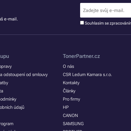
š e-mail.
Souhlasím se zpracován
kupu
TonerPartner.cz
opravy
O nás
a odstoupení od smlouvy
CSR Ledum Kamara s.r.o.
latby
Kontakty
ta
Články
podmínky
Pro firmy
obních údajů
HP
CANON
program
SAMSUNG