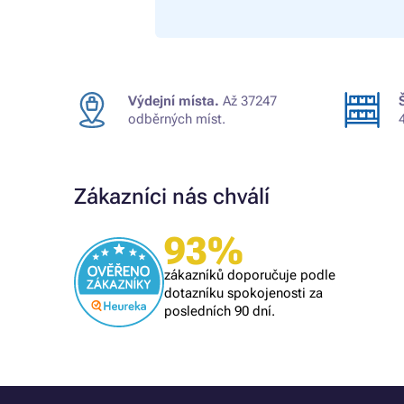
Výdejní místa.
Až 37247
odběrných míst.
Zákazníci nás chválí
Ověřený zákazník
93%
Všechno proběhlo k mé spokojenosti
zákazníků doporučuje podle
dotazníku spokojenosti za
posledních 90 dní.