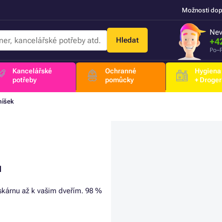
Možnosti dop
Nev
Hledat
+4
Po–P
Kancelářské
Ochranné
Hygiena
potřeby
pomůcky
+ Droger
níšek
u
iskárnu až k vašim dveřím. 98 %