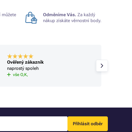
 můžete
Odměníme Vás.
Za každý
nákup získáte věrnostní body.
Ověřený zákazník
Ověře
naprostý spoleh
OK
vše O,K,
Přihlásit odběr