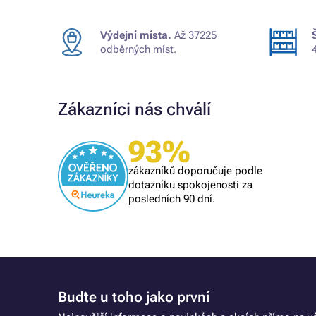
Výdejní místa.
Až 37225
odběrných míst.
Zákazníci nás chválí
93%
Ověřený zákazník
skvělá nabídka, rychlé vyřízení
zákazníků doporučuje podle
objednávky, příznivé ceny
dotazníku spokojenosti za
posledních 90 dní.
Buďte u toho jako první