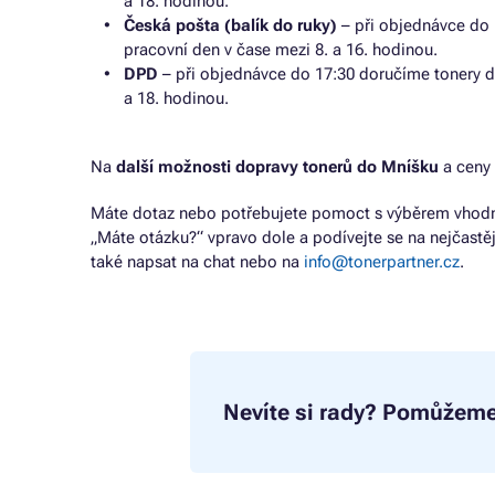
a 18. hodinou.
Česká pošta (balík do ruky)
– při objednávce do 
pracovní den v čase mezi 8. a 16. hodinou.
DPD
– při objednávce do 17:30 doručíme tonery d
a 18. hodinou.
Na
další možnosti dopravy tonerů do Mníšku
a ceny
Máte dotaz nebo potřebujete pomoct s výběrem vhodné
„Máte otázku?“ vpravo dole a podívejte se na nejčastě
také napsat na chat nebo na
info@tonerpartner.cz
.
Nevíte si rady?
Pomůžeme