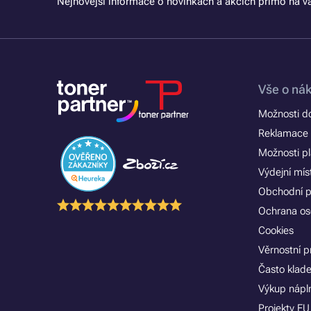
Nejnovější informace o novinkách a akcích přímo na vá
Vše o ná
Možnosti d
Reklamace 
Možnosti p
Výdejní mís
Obchodní 
Ochrana os
Cookies
Věrnostní 
Často klad
Výkup nápln
Projekty EU