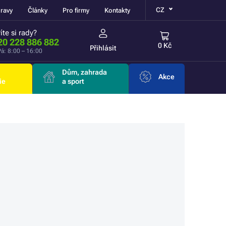
CZ
ravy
Články
Pro firmy
Kontakty
íte si rady?
20 228 886 882
0 Kč
Přihlásit
á: 8:00 – 16:00
Dům, zahrada
Akce
ie
a sport