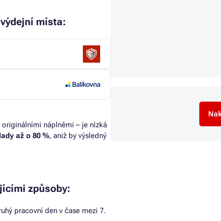
výdejní místa:
Nak
 originálními náplněmi – je nízká
klady až o 80 %
, aniž by výsledný
jícími způsoby:
uhý pracovní den v čase mezi 7.