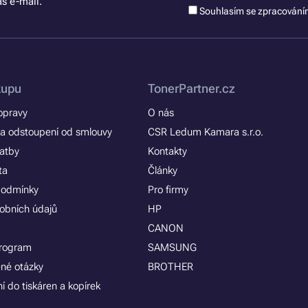
š e-mail.
Souhlasím se zpracován
kupu
TonerPartner.cz
opravy
O nás
a odstoupení od smlouvy
CSR Ledum Kamara s.r.o.
latby
Kontakty
ta
Články
podmínky
Pro firmy
obních údajů
HP
CANON
program
SAMSUNG
ené otázky
BROTHER
í do tiskáren a kopírek