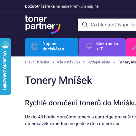
Doživotní záruka
na naše Premium náplně
Náplně
Elektronika
do tiskáren
+ IT
Hlavní stránka
Vše o nákupu
Výdejní místa
Tonery M
Tonery Mníšek
Rychlé doručení tonerů do Mníšk
Už do 48 hodin doručíme tonery a cartridge pro vaši t
objednávek expedujeme ještě v den objednání.