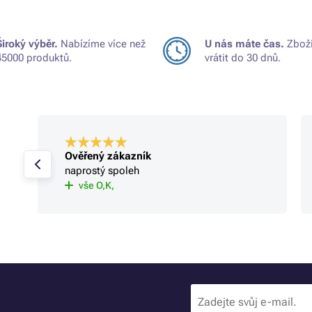
Široký výběr.
Nabízíme více než
U nás máte čas.
Zboží
45000 produktů.
vrátit do 30 dnů.
Ověřený zákazník
naprostý spoleh
vše O,K,