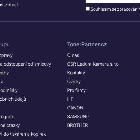
š e-mail.
Souhlasím se zpracován
kupu
TonerPartner.cz
opravy
O nás
a odstoupení od smlouvy
CSR Ledum Kamara s.r.o.
latby
Kontakty
ta
Články
podmínky
Pro firmy
obních údajů
HP
CANON
program
SAMSUNG
ené otázky
BROTHER
í do tiskáren a kopírek