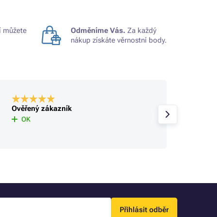
 můžete
Odměníme Vás.
Za každý
nákup získáte věrnostní body.
Ověřený zákazník
Ověře
rychlé
OK
Přihlásit odběr