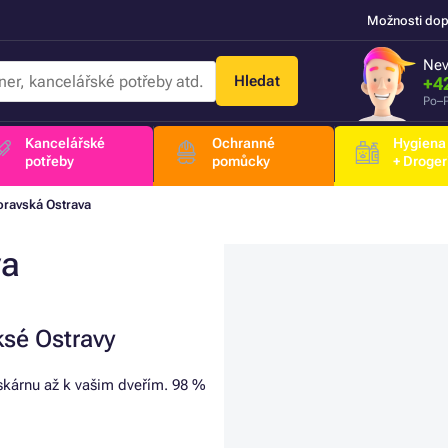
Možnosti dop
Nev
Hledat
+4
Po–P
Kancelářské
Ochranné
Hygiena
potřeby
pomůcky
+ Droger
ravská Ostrava
va
ksé Ostravy
iskárnu až k vašim dveřím. 98 %