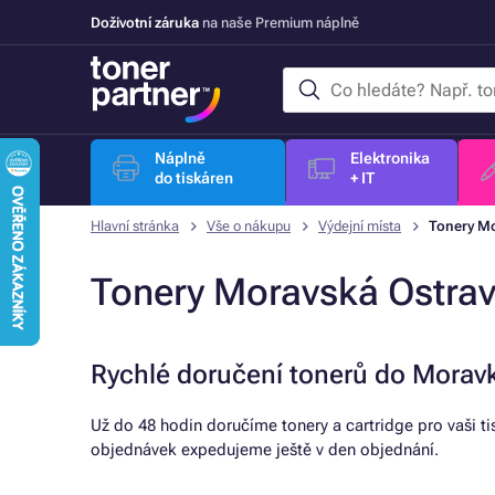
Doživotní záruka
na naše Premium náplně
Náplně
Elektronika
do tiskáren
+ IT
Hlavní stránka
Vše o nákupu
Výdejní místa
Tonery Mo
Tonery Moravská Ostra
Rychlé doručení tonerů do Morav
Už do 48 hodin doručíme tonery a cartridge pro vaši t
objednávek expedujeme ještě v den objednání.