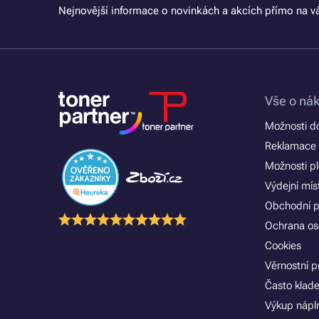
Nejnovější informace o novinkách a akcích přímo na vá
Vše o ná
Možnosti d
Reklamace 
Možnosti p
Výdejní mís
Obchodní 
Ochrana os
Cookies
Věrnostní 
Často klad
Výkup nápln