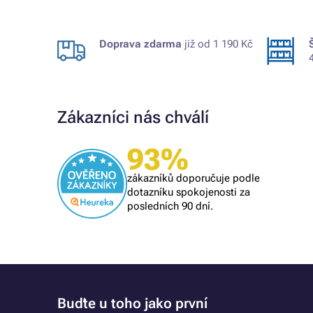
Doprava zdarma
již od 1 190 Kč
Zákazníci nás chválí
93%
Ověřený zákazník
Profi.
zákazníků doporučuje podle
dotazníku spokojenosti za
posledních 90 dní.
Buďte u toho jako první