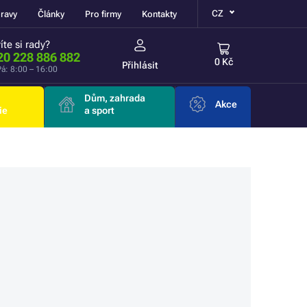
CZ
ravy
Články
Pro firmy
Kontakty
íte si rady?
20 228 886 882
0 Kč
Přihlásit
á: 8:00 – 16:00
Dům, zahrada
Akce
ie
a sport