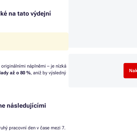
ké na tato výdejní
 originálními náplněmi – je nízká
Nak
klady až o 80 %
, aniž by výsledný
e následujícími
uhý pracovní den v čase mezi 7.