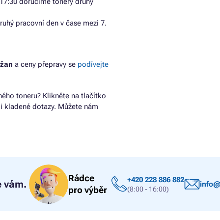
17:30 doručíme tonery druhý
ruhý pracovní den v čase mezi 7.
ížan
a ceny přepravy se
podívejte
ho toneru? Klikněte na tlačítko
ji kladené dotazy. Můžete nám
Rádce
+420 228 886 882
 vám.
info@
pro výběr
(8:00 - 16:00)