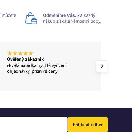
 můžete
Odměníme Vás.
Za každý
nákup získáte věrnostní body.
Ověřený zákazník
Ověře
skvělá nabídka, rychlé vyřízení
Profi.
objednávky, příznivé ceny
Přihlásit odběr