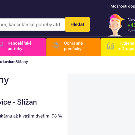
Možnosti dop
Nev
Hledat
+4
Po–P
Kancelářské
Ochranné
Hygiena
potřeby
pomůcky
+ Droger
rkovice-Slížany
ny
ice - Slížan
iskárnu až k vašim dveřím. 98 %