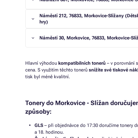
Náměstí 212, 76833, Morkovice-Slížany (Dětsk
hry)
Náměstí 30, Morkovice, 76833, Morkovice-Slí
Hlavní výhodou
kompatibilních tonerů
– v porovnání s
cena. S využitím těchto tonerů
snížíte své tiskové ná
tisk byl méně kvalitní.
Tonery do Morkovice - Slížan doručuje
způsoby:
GLS
– při objednávce do 17:30 doručíme tonery dr
a 18. hodinou.