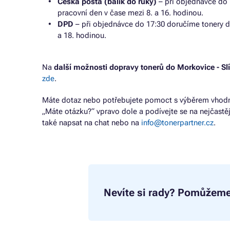
Česká pošta (balík do ruky)
– při objednávce do 
pracovní den v čase mezi 8. a 16. hodinou.
DPD
– při objednávce do 17:30 doručíme tonery d
a 18. hodinou.
Na
další možnosti dopravy tonerů do Morkovice - Sl
zde
.
Máte dotaz nebo potřebujete pomoct s výběrem vhodné
„Máte otázku?“ vpravo dole a podívejte se na nejčastě
také napsat na chat nebo na
info@tonerpartner.cz
.
Nevíte si rady?
Pomůžeme