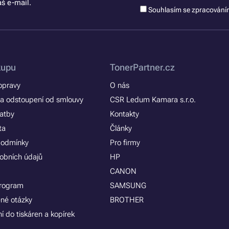
š e-mail.
Souhlasím se zpracován
kupu
TonerPartner.cz
opravy
O nás
a odstoupení od smlouvy
CSR Ledum Kamara s.r.o.
latby
Kontakty
ta
Články
podmínky
Pro firmy
obních údajů
HP
CANON
program
SAMSUNG
ené otázky
BROTHER
í do tiskáren a kopírek