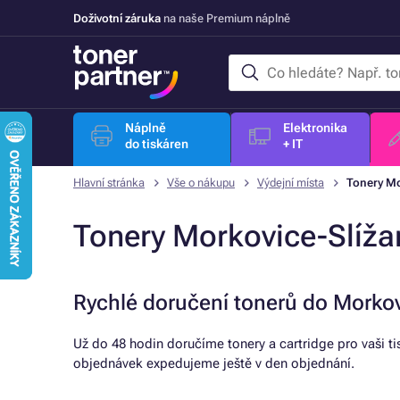
Doživotní záruka
na naše Premium náplně
Náplně
Elektronika
do tiskáren
+ IT
Hlavní stránka
Vše o nákupu
Výdejní místa
Tonery Mo
Tonery Morkovice-Slíža
Rychlé doručení tonerů do Morkov
Už do 48 hodin doručíme tonery a cartridge pro vaši t
objednávek expedujeme ještě v den objednání.