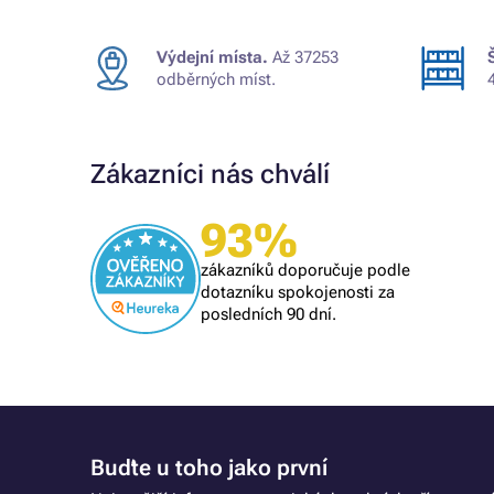
Výdejní místa.
Až 37253
odběrných míst.
Zákazníci nás chválí
Ověřený zákazník
93%
Všechno proběhlo k mé spokojenosti
zákazníků doporučuje podle
dotazníku spokojenosti za
posledních 90 dní.
Buďte u toho jako první