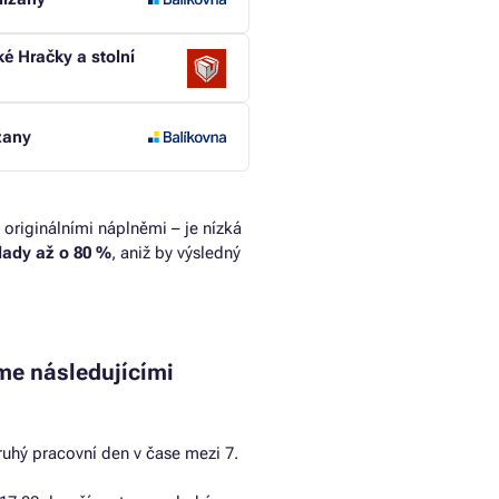
é Hračky a stolní
žany
 originálními náplněmi – je nízká
klady až o 80 %
, aniž by výsledný
me následujícími
uhý pracovní den v čase mezi 7.