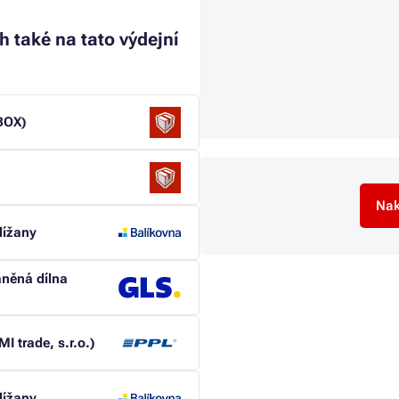
h také na tato výdejní
-BOX)
Nak
lížany
áněná dílna
I trade, s.r.o.)
lížany