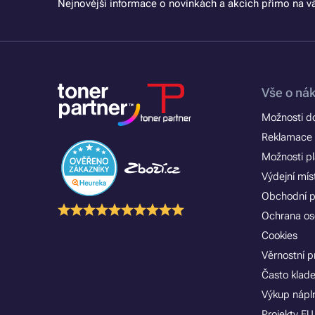
Nejnovější informace o novinkách a akcích přímo na vá
Vše o ná
Možnosti d
Reklamace 
Možnosti p
Výdejní mís
Obchodní 
Ochrana os
Cookies
Věrnostní 
Často klad
Výkup nápln
Projekty EU