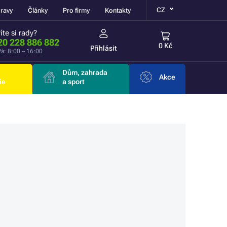
CZ
ravy
Články
Pro firmy
Kontakty
íte si rady?
20 228 886 882
0 Kč
Přihlásit
á: 8:00 – 16:00
Dům, zahrada
Akce
ie
a sport